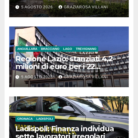
5 AGOSTO 2026
GRAZIAROSA VILLANI
ANGUILLARA
BRACCIANO
LAGO
TREVIGNANO
Regione Lazio: stanziati 4,2
milioni di euro per i 22
Comuni dell’Etruria
5 AGOSTO 2026
GRAZIAROSA VILLANI
Meridionale
CRONACA
LADISPOLI
Ladispoli: Finanza individua
sette lavoratori irregolari