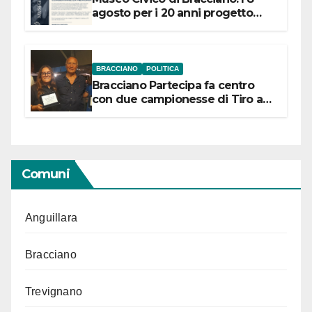
agosto per i 20 anni progetto
“Conservare la memoria”
BRACCIANO
POLITICA
Bracciano Partecipa fa centro
con due campionesse di Tiro a
Segno in vista delle urne
Comuni
Anguillara
Bracciano
Trevignano