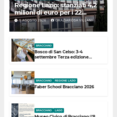
Regione Lazio: stanziati 4,2
milioni di euro per i 22
Comuni dell’Etruria
5 AGOSTO 2026
GRAZIAROSA VILLANI
Meridionale
BRACCIANO
Bosco di San Celso: 3-4
settembre Terza edizione
Festival “Storie in cielo e in terra”
BRACCIANO
REGIONE LAZIO
Faber School Bracciano 2026
BRACCIANO
LAGO
Museo Civico di Bracciano: l’8