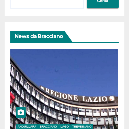
Cerca
News da Bracciano
ANGUILLARA
BRACCIANO
LAGO
TREVIGNANO