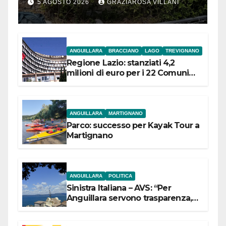
5 AGOSTO 2026
GRAZIAROSA VILLANI
ANGUILLARA
BRACCIANO
LAGO
TREVIGNANO
Regione Lazio: stanziati 4,2
milioni di euro per i 22 Comuni
dell’Etruria Meridionale
ANGUILLARA
MARTIGNANO
Parco: successo per Kayak Tour a
Martignano
ANGUILLARA
POLITICA
Sinistra Italiana – AVS: “Per
Anguillara servono trasparenza,
partecipazione e scelte politiche
coraggiose”