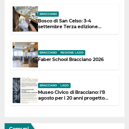
BRACCIANO
Bosco di San Celso: 3-4
settembre Terza edizione
Festival “Storie in cielo e in terra”
BRACCIANO
REGIONE LAZIO
Faber School Bracciano 2026
BRACCIANO
LAGO
Museo Civico di Bracciano: l’8
agosto per i 20 anni progetto
“Conservare la memoria”