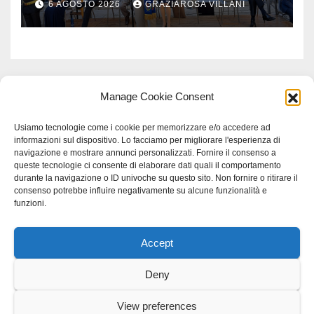
6 AGOSTO 2026
GRAZIAROSA VILLANI
Manage Cookie Consent
Usiamo tecnologie come i cookie per memorizzare e/o accedere ad
informazioni sul dispositivo. Lo facciamo per migliorare l'esperienza di
navigazione e mostrare annunci personalizzati. Fornire il consenso a
queste tecnologie ci consente di elaborare dati quali il comportamento
durante la navigazione o ID univoche su questo sito. Non fornire o ritirare il
consenso potrebbe influire negativamente su alcune funzionalità e
funzioni.
Accept
Proudly powered by WordPress
|
Tema: Newspaperex di
Themeansar
.
Deny
Home
Gerenza
home
Lavoro
Scienza
studio specialistico bracciano
View preferences
Villani Comunicazione