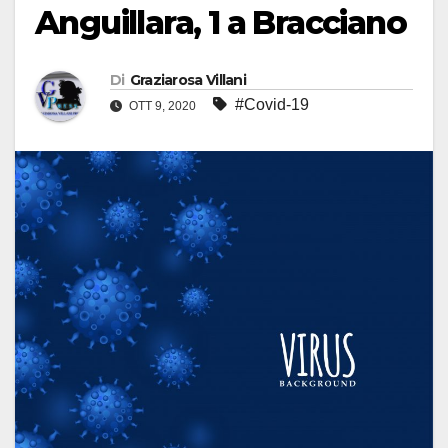
Anguillara, 1 a Bracciano
Di
Graziarosa Villani
#Covid-19
OTT 9, 2020