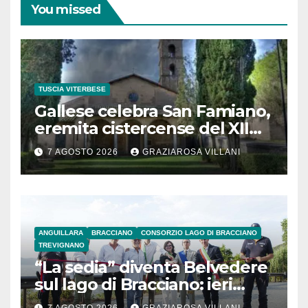
You missed
TUSCIA VITERBESE
Gallese celebra San Famiano,
eremita cistercense del XII
secolo
7 AGOSTO 2026
GRAZIAROSA VILLANI
ANGUILLARA
BRACCIANO
CONSORZIO LAGO DI BRACCIANO
TREVIGNANO
“La sedia” diventa Belvedere
sul lago di Bracciano: ieri
l’inaugurazione