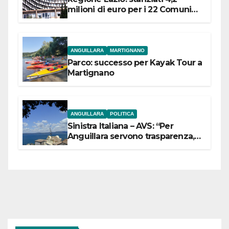
milioni di euro per i 22 Comuni
dell’Etruria Meridionale
ANGUILLARA
MARTIGNANO
Parco: successo per Kayak Tour a
Martignano
ANGUILLARA
POLITICA
Sinistra Italiana – AVS: “Per
Anguillara servono trasparenza,
partecipazione e scelte politiche
coraggiose”