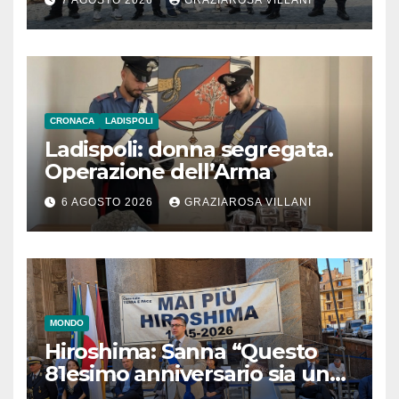
7 AGOSTO 2026
GRAZIAROSA VILLANI
CRONACA
LADISPOLI
Ladispoli: donna segregata.
Operazione dell’Arma
6 AGOSTO 2026
GRAZIAROSA VILLANI
MONDO
Hiroshima: Sanna “Questo
81esimo anniversario sia un
monito per tutti”