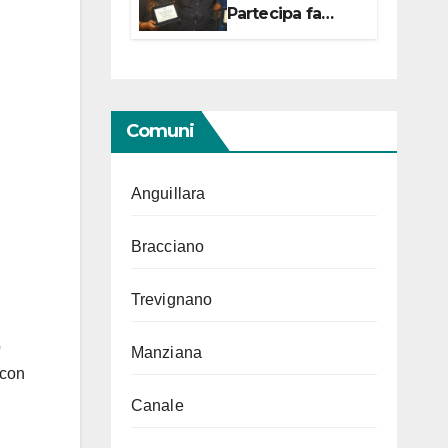
Partecipa fa
centro con due
campionesse di
Tiro a Segno in
vista delle urne
Comuni
Anguillara
Bracciano
Trevignano
o
Manziana
 con
Canale