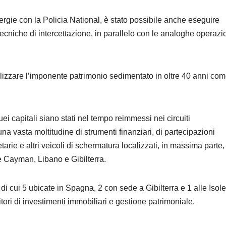
ergie con la Policia National, è stato possibile anche eseguire
tecniche di intercettazione, in parallelo con le analoghe operazi
llizzare l’imponente patrimonio sedimentato in oltre 40 anni co
.
ei capitali siano stati nel tempo reimmessi nei circuiti
a vasta moltitudine di strumenti finanziari, di partecipazioni
arie e altri veicoli di schermatura localizzati, in massima parte,
 Cayman, Libano e Gibilterra.
 di cui 5 ubicate in Spagna, 2 con sede a Gibilterra e 1 alle Isole
i di investimenti immobiliari e gestione patrimoniale.