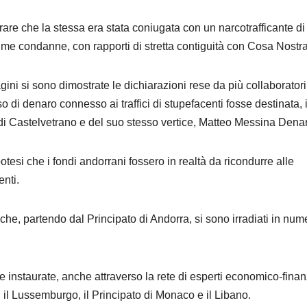
re che la stessa era stata coniugata con un narcotrafficante di
rime condanne, con rapporti di stretta contiguità con Cosa Nostra
ini si sono dimostrate le dichiarazioni rese da più collaboratori
so di denaro connesso ai traffici di stupefacenti fosse destinata, 
i Castelvetrano e del suo stesso vertice, Matteo Messina Dena
otesi che i fondi andorrani fossero in realtà da ricondurre alle
enti.
che, partendo dal Principato di Andorra, si sono irradiati in num
te instaurate, anche attraverso la rete di esperti economico-finan
 il Lussemburgo, il Principato di Monaco e il Libano.