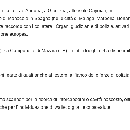
in Italia – ad Andorra, a Gibilterra, alle isole Cayman, in
o di Monaco e in Spagna (nelle città di Malaga, Marbella, Bena
raccordo con i collaterali Organi giudiziari e di polizia, attivati
zione europea.
 a Campobello di Mazara (TP), in tutti i luoghi nella disponibil
i, parte di quali anche all’estero, al fianco delle forze di polizia
mo scanner” per la ricerca di intercapedini e cavità nascoste, olt
he per l’individuazione di wallet digitali e criptovalute.