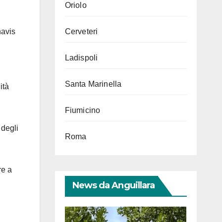
Oriolo
havis
Cerveteri
Ladispoli
Santa Marinella
ità
Fiumicino
 degli
Roma
re a
News da Anguillara