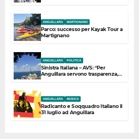
dell’Etruria Meridionale
ANGUILLARA
MARTIGNANO
Parco: successo per Kayak Tour a
Martignano
ANGUILLARA
POLITICA
Sinistra Italiana – AVS: “Per
Anguillara servono trasparenza,
partecipazione e scelte politiche
coraggiose”
ANGUILLARA
MUSICA
Radicanto e Soqquadro Italiano il
31 luglio ad Anguillara