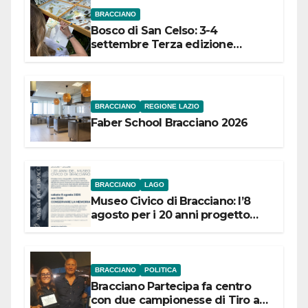
BRACCIANO
Bosco di San Celso: 3-4
settembre Terza edizione
Festival “Storie in cielo e in terra”
BRACCIANO
REGIONE LAZIO
Faber School Bracciano 2026
BRACCIANO
LAGO
Museo Civico di Bracciano: l’8
agosto per i 20 anni progetto
“Conservare la memoria”
BRACCIANO
POLITICA
Bracciano Partecipa fa centro
con due campionesse di Tiro a