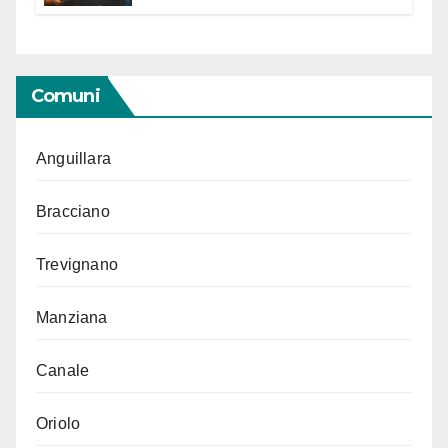
Segno in vista delle urne
Comuni
Anguillara
Bracciano
Trevignano
Manziana
Canale
Oriolo