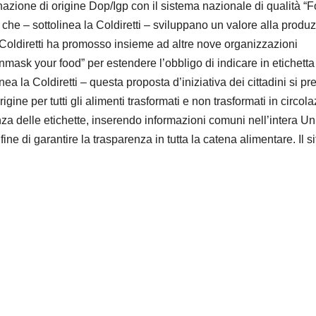
inazione di origine Dop/Igp con il sistema nazionale di qualità “
che – sottolinea la Coldiretti – sviluppano un valore alla produ
 la Coldiretti ha promosso insieme ad altre nove organizzazioni
nmask your food” per estendere l’obbligo di indicare in etichetta
linea la Coldiretti – questa proposta d’iniziativa dei cittadini si pr
igine per tutti gli alimenti trasformati e non trasformati in circol
nza delle etichette, inserendo informazioni comuni nell’intera U
ine di garantire la trasparenza in tutta la catena alimentare. Il si