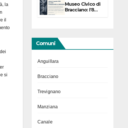
Museo Civico di
à, la
Bracciano: l’8
un
agosto per i 20
e il
anni progetto
“Conservare la
mento
memoria”
Comuni
 dei
Anguillara
er
e si
Bracciano
Trevignano
Manziana
Canale