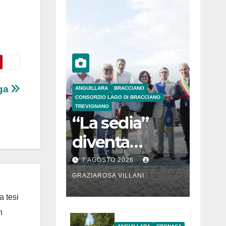
oga
ANGUILLARA
BRACCIANO
CONSORZIO LAGO DI BRACCIANO
TREVIGNANO
“La sedia”
diventa
Belvedere sul
7 AGOSTO 2026
lago di
GRAZIAROSA VILLANI
Bracciano: ieri
a tesi
n
l’inaugurazion