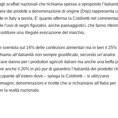
li scaffali nazionali che richiama spesso a sproposito l’italianit
ela dei prodotti a denominazione di origine (Dop) rappresenta 
 in Italy a tavola. E’ quanto afferma la Coldiretti nel commentar
 l’uso di segni figurativi, anche paesaggistici, che fanno riferi
costituire una illegale evocazione del marchio.
ore sventola sul 14% delle confezioni alimentari ma in ben il 25%
hiamo all’italianità non sempre giustificato, secondo un’analisi
ave danno per i produttori agricoli italiani ma anche una beffa p
 anche il 20% in più pur di garantirsi l’italianità del prodotto ch
upante all’estero dove – spiega la Coldiretti – si utilizzano
mmagini, denominazioni e ricette che si richiamano all’Italia per
n la realtà nazionale.