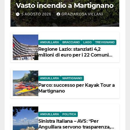
Vasto incendio a Martignano
5 AGOSTO 2026
GRAZIAROSA VILLANI
ANGUILLARA
BRACCIANO
LAGO
TREVIGNANO
Regione Lazio: stanziati 4,2
milioni di euro per i 22 Comuni
dell’Etruria Meridionale
ANGUILLARA
MARTIGNANO
Parco: successo per Kayak Tour a
Martignano
ANGUILLARA
POLITICA
Sinistra Italiana – AVS: “Per
Anguillara servono trasparenza,