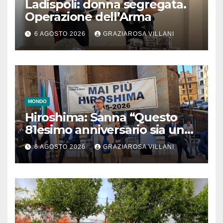
Ladispoli: donna segregata.
Operazione dell’Arma
6 AGOSTO 2026
GRAZIAROSA VILLANI
MONDO
Hiroshima: Sanna “Questo
81esimo anniversario sia un
monito per tutti”
6 AGOSTO 2026
GRAZIAROSA VILLANI