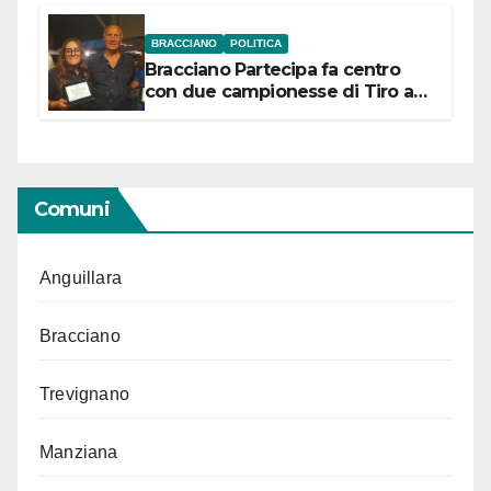
BRACCIANO
POLITICA
Bracciano Partecipa fa centro
con due campionesse di Tiro a
Segno in vista delle urne
Comuni
Anguillara
Bracciano
Trevignano
Manziana