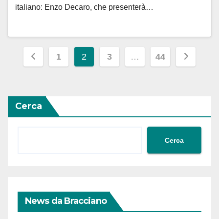
italiano: Enzo Decaro, che presenterà…
Paginazione
1
2
3
…
44
degli
articoli
Cerca
Cerca
News da Bracciano