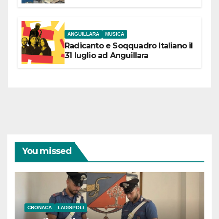
partecipazione e scelte politiche
coraggiose”
ANGUILLARA
MUSICA
Radicanto e Soqquadro Italiano il
31 luglio ad Anguillara
You missed
CRONACA
LADISPOLI