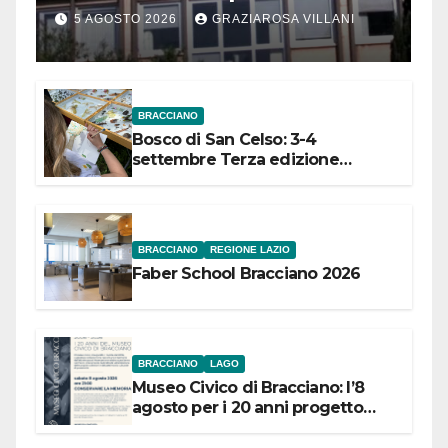
Comuni dell’Etruria
5 AGOSTO 2026
GRAZIAROSA VILLANI
Meridionale
BRACCIANO
Bosco di San Celso: 3-4
settembre Terza edizione
Festival “Storie in cielo e in terra”
BRACCIANO
REGIONE LAZIO
Faber School Bracciano 2026
BRACCIANO
LAGO
Museo Civico di Bracciano: l’8
agosto per i 20 anni progetto
“Conservare la memoria”