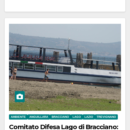
AMBIENTE
ANGUILLARA
BRACCIANO
LAGO
LAZIO
TREVIGNANO
Comitato Difesa Lago di Bracciano: