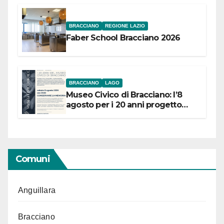
BRACCIANO
REGIONE LAZIO
Faber School Bracciano 2026
BRACCIANO
LAGO
Museo Civico di Bracciano: l’8
agosto per i 20 anni progetto
“Conservare la memoria”
Comuni
Anguillara
Bracciano