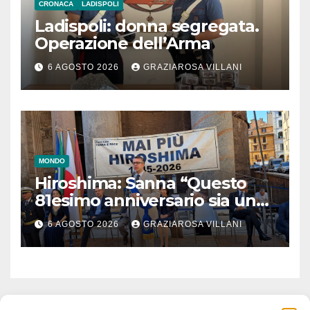
CRONACA
LADISPOLI
Ladispoli: donna segregata.
Operazione dell’Arma
6 AGOSTO 2026
GRAZIAROSA VILLANI
MONDO
Hiroshima: Sanna “Questo
81esimo anniversario sia un
monito per tutti”
6 AGOSTO 2026
GRAZIAROSA VILLANI