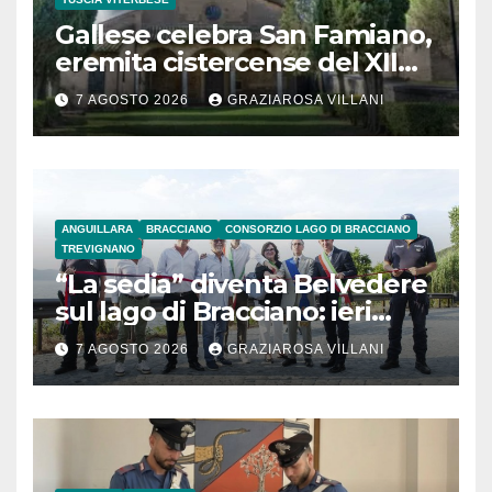
Gallese celebra San Famiano,
eremita cistercense del XII
secolo
7 AGOSTO 2026
GRAZIAROSA VILLANI
ANGUILLARA
BRACCIANO
CONSORZIO LAGO DI BRACCIANO
TREVIGNANO
“La sedia” diventa Belvedere
sul lago di Bracciano: ieri
l’inaugurazione
7 AGOSTO 2026
GRAZIAROSA VILLANI