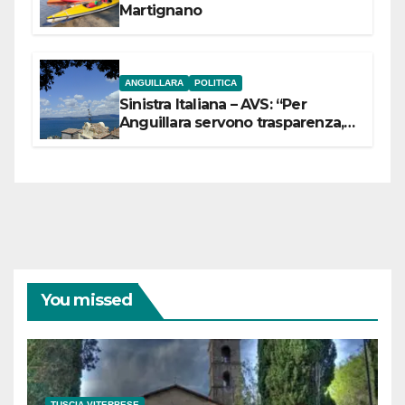
Martignano
ANGUILLARA
POLITICA
Sinistra Italiana – AVS: “Per
Anguillara servono trasparenza,
partecipazione e scelte politiche
coraggiose”
You missed
TUSCIA VITERBESE