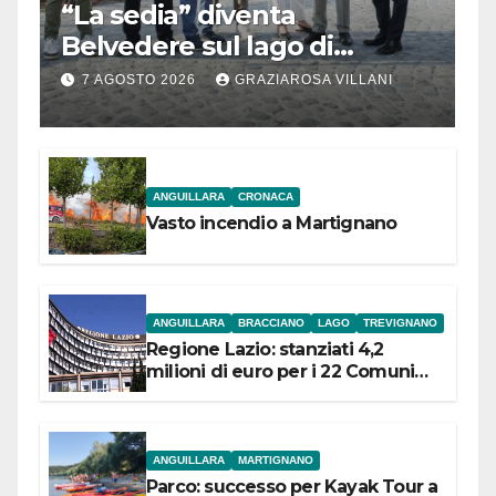
“La sedia” diventa
Belvedere sul lago di
Bracciano: ieri
7 AGOSTO 2026
GRAZIAROSA VILLANI
l’inaugurazione
ANGUILLARA
CRONACA
Vasto incendio a Martignano
ANGUILLARA
BRACCIANO
LAGO
TREVIGNANO
Regione Lazio: stanziati 4,2
milioni di euro per i 22 Comuni
dell’Etruria Meridionale
ANGUILLARA
MARTIGNANO
Parco: successo per Kayak Tour a