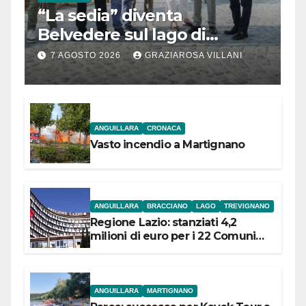
“La sedia” diventa
Belvedere sul lago di
Bracciano: ieri
7 AGOSTO 2026
GRAZIAROSA VILLANI
l’inaugurazione
ANGUILLARA
CRONACA
Vasto incendio a Martignano
ANGUILLARA
BRACCIANO
LAGO
TREVIGNANO
Regione Lazio: stanziati 4,2
milioni di euro per i 22 Comuni
dell’Etruria Meridionale
ANGUILLARA
MARTIGNANO