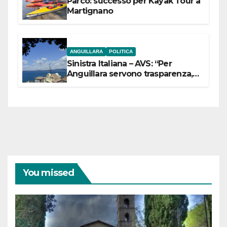
Parco: successo per Kayak Tour a
Martignano
ANGUILLARA
POLITICA
Sinistra Italiana – AVS: “Per
Anguillara servono trasparenza,
partecipazione e scelte politiche
coraggiose”
You missed