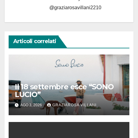
@graziarosavillani2210
Articoli correlati
Il 18 settembre esce “SONO
LUCIO”
AGO 3, 2026
GRAZIAROSA VILLANI