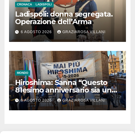
CRONACA
LADISPOLI
Ladispoli: donna segregata.
Operazione dell’Arma
6 AGOSTO 2026
GRAZIAROSA VILLANI
MONDO
Hiroshima: Sanna “Questo
81esimo anniversario sia un
monito per tutti”
6 AGOSTO 2026
GRAZIAROSA VILLANI