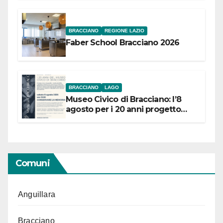
BRACCIANO
REGIONE LAZIO
Faber School Bracciano 2026
BRACCIANO
LAGO
Museo Civico di Bracciano: l’8
agosto per i 20 anni progetto
“Conservare la memoria”
Comuni
Anguillara
Bracciano