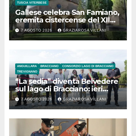
TUSCIA VITERBESE
Gallese celebra San Famiano,
eremita cistercense del XII
secolo
7 AGOSTO 2026
GRAZIAROSA VILLANI
ANGUILLARA
BRACCIANO
CONSORZIO LAGO DI BRACCIANO
TREVIGNANO
“La sedia” diventa Belvedere
sul lago di Bracciano: ieri
l’inaugurazione
7 AGOSTO 2026
GRAZIAROSA VILLANI