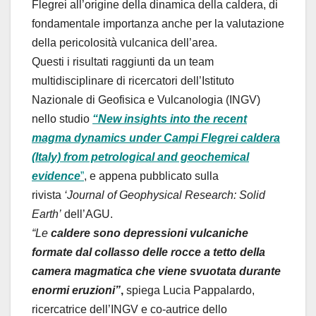
Flegrei all’origine della dinamica della caldera, di
fondamentale importanza anche per la valutazione
della pericolosità vulcanica dell’area.
Questi i risultati raggiunti da un team
multidisciplinare di ricercatori dell’Istituto
Nazionale di Geofisica e Vulcanologia (INGV)
nello studio
“New insights into the recent
magma dynamics under Campi Flegrei caldera
(Italy) from petrological and geochemical
evidence
”
, e appena pubblicato sulla
rivista
‘Journal of Geophysical Research: Solid
Earth’
dell’AGU.
“Le
caldere sono depressioni vulcaniche
formate dal collasso delle rocce a tetto della
camera magmatica che viene svuotata durante
enormi eruzioni”
,
spiega Lucia Pappalardo,
ricercatrice dell’INGV e co-autrice dello