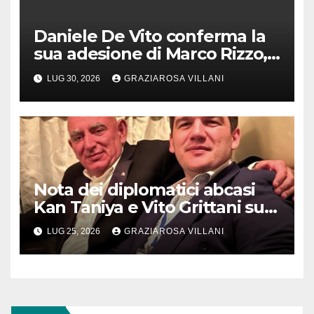
Daniele De Vito conferma la
sua adesione di Marco Rizzo,
nel rispetto delle decisioni
LUG 30, 2026
GRAZIAROSA VILLANI
del 1° Congress
Nota dei diplomatici abcasi
Kan Taniya e Vito Grittani su
cosiddetto “ritiro
LUG 25, 2026
GRAZIAROSA VILLANI
riconoscimento” di Abcasia e
Ossezia del Sud da parte della
Siria