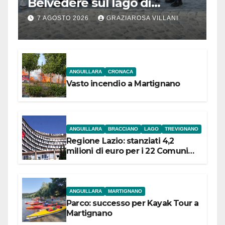
Belvedere sul lago di
Bracciano: ieri
7 AGOSTO 2026
GRAZIAROSA VILLANI
l’inaugurazione
ANGUILLARA
CRONACA
Vasto incendio a Martignano
ANGUILLARA
BRACCIANO
LAGO
TREVIGNANO
Regione Lazio: stanziati 4,2
milioni di euro per i 22 Comuni
dell’Etruria Meridionale
ANGUILLARA
MARTIGNANO
Parco: successo per Kayak Tour a
Martignano