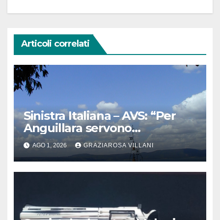
Articoli correlati
Sinistra Italiana – AVS: “Per
Anguillara servono
trasparenza, partecipazione e
AGO 1, 2026
GRAZIAROSA VILLANI
scelte politiche coraggiose”