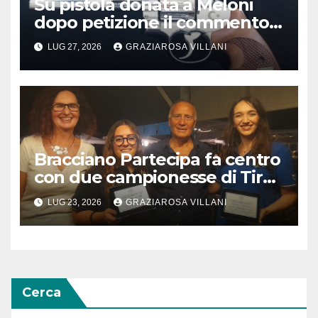
Su pistola donata a Meloni
dopo petizione il commento
del vescovo partenopeo
LUG 27, 2026
GRAZIAROSA VILLANI
Mimmo Battaglia
Bracciano Partecipa fa centro
con due campionesse di Tiro
a Segno in vista delle urne
LUG 23, 2026
GRAZIAROSA VILLANI
Cerca