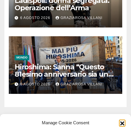
Ladispoli: donna segregata.
Operazione dell’Arma
6 AGOSTO 2026
GRAZIAROSA VILLANI
MONDO
Hiroshima: Sanna “Questo
81esimo anniversario sia un
monito per tutti”
6 AGOSTO 2026
GRAZIAROSA VILLANI
Manage Cookie Consent