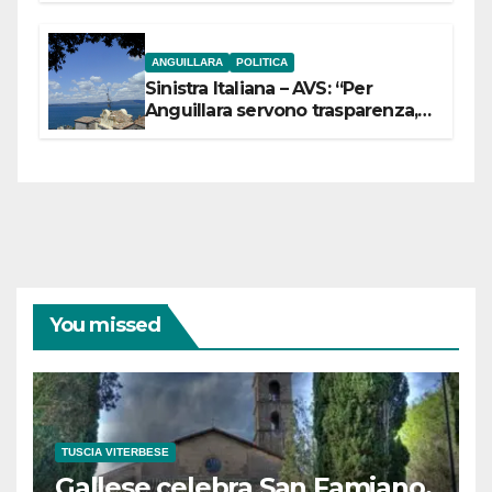
ANGUILLARA
POLITICA
Sinistra Italiana – AVS: “Per
Anguillara servono trasparenza,
partecipazione e scelte politiche
coraggiose”
You missed
TUSCIA VITERBESE
Gallese celebra San Famiano,