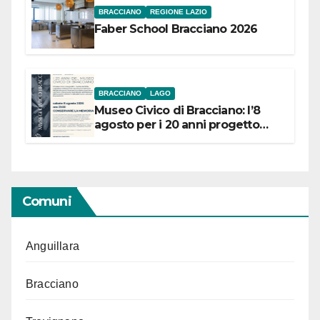
BRACCIANO
REGIONE LAZIO
Faber School Bracciano 2026
BRACCIANO
LAGO
Museo Civico di Bracciano: l’8
agosto per i 20 anni progetto
“Conservare la memoria”
Comuni
Anguillara
Bracciano