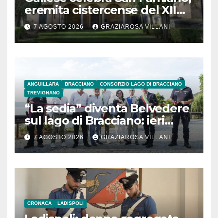
eremita cistercense del XII
secolo
7 AGOSTO 2026
GRAZIAROSA VILLANI
ANGUILLARA
BRACCIANO
CONSORZIO LAGO DI BRACCIANO
TREVIGNANO
“La sedia” diventa Belvedere
sul lago di Bracciano: ieri
l’inaugurazione
7 AGOSTO 2026
GRAZIAROSA VILLANI
CRONACA
LADISPOLI