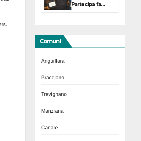
Partecipa fa
centro con due
campionesse di
Tiro a Segno in
rs.
vista delle urne
Comuni
Anguillara
Bracciano
Trevignano
Manziana
Canale