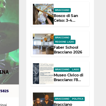
dell’Etruria
BRACCIANO
Meridionale
Bosco di San
Celso: 3-4
settembre
Terza edizione
Festival “Storie
BRACCIANO
in cielo e in
REGIONE LAZIO
terra”
Faber School
Bracciano 2026
BRACCIANO
LAGO
Museo Civico di
Bracciano: l’8
agosto per i 20
anni progetto
“Conservare la
memoria”
BRACCIANO
POLITICA
Bracciano
inai