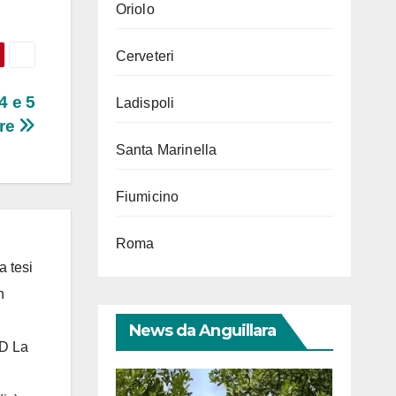
Oriolo
Cerveteri
4 e 5
Ladispoli
bre
Santa Marinella
Fiumicino
Roma
a tesi
n
News da Anguillara
 D La