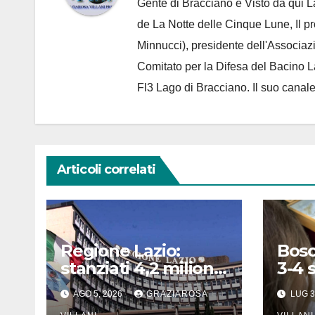
Gente di Bracciano
e Visto da qui L
de
La Notte delle Cinque Lune, Il p
Minnucci), presidente dell'
Associaz
Comitato per la Difesa del Bacino 
Fl3 Lago di Bracciano. Il suo cana
Articoli correlati
Regione Lazio:
Bosc
stanziati 4,2 milioni
3-4 
di euro per i 22
Terz
AGO 5, 2026
GRAZIAROSA
LUG 3
Comuni dell’Etruria
Festi