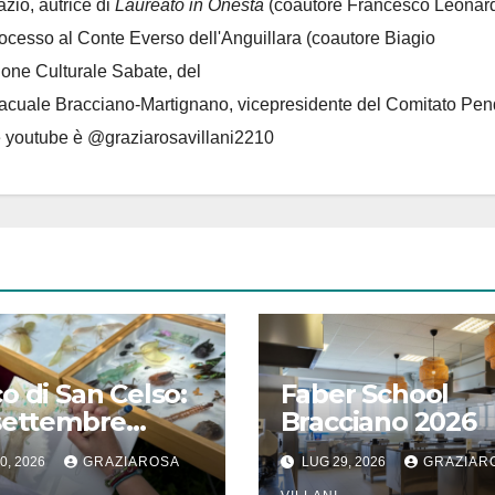
azio, autrice di
Laureato in Onestà
(coautore Francesco Leonard
rocesso al Conte Everso dell'Anguillara
(coautore Biagio
ione Culturale Sabate
, del
Lacuale Bracciano-Martignano
, vicepresidente del Comitato Pen
le youtube è @graziarosavillani2210
o di San Celso:
Faber School
settembre
Bracciano 2026
a edizione
0, 2026
GRAZIAROSA
LUG 29, 2026
GRAZIAR
val “Storie in