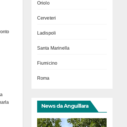
Oriolo
Cerveteri
ronto
Ladispoli
Santa Marinella
Fiumicino
Roma
la
narla
News da Anguillara