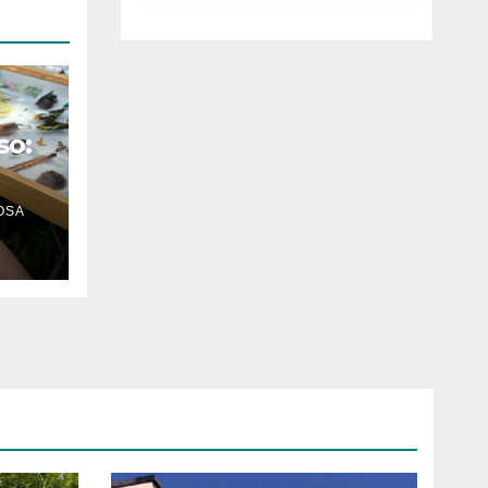
luglio ad
Anguillara
so:
OSA
n