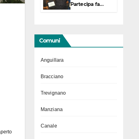
Partecipa fa
centro con due
campionesse di
Tiro a Segno in
vista delle urne
Comuni
Anguillara
Bracciano
Trevignano
Manziana
Canale
aperto