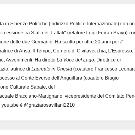
ta in Scienze Politiche (Indirizzo Politico-Internazionale) con un
Successione tra Stati nei Trattati" (relatore Luigi Ferrari Bravo) co
azione delle due Germanie. Ha scritto per oltre 20 anni per
Il
oratrice di Ansa, Il Tempo, Corriere di Civitavecchia, L'Espresso,
e, Avvenimenti. Ha diretto
La Voce del Lago
. Direttrice di
azio, autrice di
Laureato in Onestà
(coautore Francesco Leonard
rocesso al Conte Everso dell'Anguillara
(coautore Biagio
ione Culturale Sabate
, del
Lacuale Bracciano-Martignano
, vicepresidente del Comitato Pen
le youtube è @graziarosavillani2210