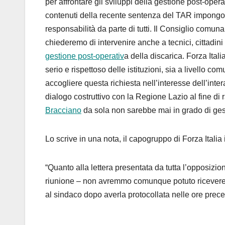
per affrontare gli sviluppi della gestione post-oper
contenuti della recente sentenza del TAR impongon
responsabilità da parte di tutti. Il Consiglio comun
chiederemo di intervenire anche a tecnici, cittadini
gestione post-operativ
a della discarica. Forza Ita
serio e rispettoso delle istituzioni, sia a livello 
accogliere questa richiesta nell’interesse dell’inte
dialogo costruttivo con la Regione Lazio al fine d
Bracciano
da sola non sarebbe mai in grado di ges
Lo scrive in una nota, il capogruppo di Forza Itali
“Quanto alla lettera presentata da tutta l’opposizi
riunione – non avremmo comunque potuto ricevere 
al sindaco dopo averla protocollata nelle ore prece