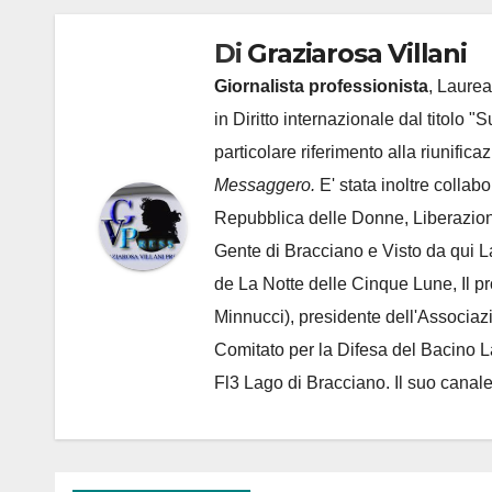
Di
Graziarosa Villani
Giornalista professionista
, Laurea
in Diritto internazionale dal titolo "
particolare riferimento alla riunific
Messaggero.
E' stata inoltre collab
Repubblica delle Donne, Liberazion
Gente di Bracciano
e Visto da qui L
de
La Notte delle Cinque Lune, Il p
Minnucci), presidente dell'
Associaz
Comitato per la Difesa del Bacino 
Fl3 Lago di Bracciano. Il suo cana