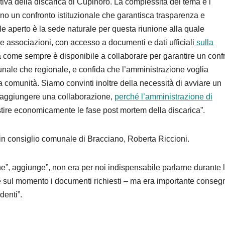
ativa della discarica di Cupinoro. La complessità del tema e i
o un confronto istituzionale che garantisca trasparenza e
ale aperto è la sede naturale per questa riunione alla quale
 e associazioni, con accesso a documenti e dati ufficiali
sulla
lia come sempre è disponibile a collaborare per garantire un conf
comunale che regionale, e confida che l’amministrazione voglia
ra comunità. Siamo convinti inoltre della necessità di avviare un
i raggiungere una collaborazione,
perché l’amministrazione di
tire economicamente le fase post mortem della discarica”.
a in consiglio comunale di Bracciano, Roberta Riccioni.
one”, aggiunge”, non era per noi indispensabile parlarne durante 
sul momento i documenti richiesti – ma era importante conseg
denti”.