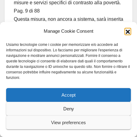
misure e servizi specifici di contrasto alla povertà.
Pag. 9 di 88
Questa misura, non ancora a sistema, sarà inserita
nella progettazione di risposte complementari e
Manage Cookie Consent
differenziate a quelle del PAL, al fine di garantire
la risposta ai
Usiamo tecnologie come i cookie per memorizzare e/o accedere ad
informazioni sul dispositivo. Lo facciamo per migliorare l'esperienza di
fabbisogni legati alla povertà sopraggiunti con la
navigazione e mostrare annunci personalizzati. Fornire il consenso a
pandemia.
queste tecnologie ci consente di elaborare dati quali il comportamento
durante la navigazione o ID univoche su questo sito. Non fornire o ritirare il
Il budget sul disagio abitativo ha dato vita ad un
consenso potrebbe influire negativamente su alcune funzionalità e
progetto realizzato con la Vicaria, che è finalizzato
funzioni.
a rispondere alle urgenze emergenze abitative di
cittadini del
Accept
territorio. I fruitori accedono attraverso un progetto
Deny
elaborato dai servizi sociali del distretto.
Per il disagio psichico, in integrazione con il
View preferences
Dipartimento di salute mentale vengono riconosciti
dei contributi ad personam sulla base di un