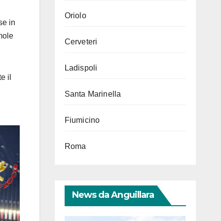
Oriolo
se in
mole
Cerveteri
Ladispoli
e il
Santa Marinella
Fiumicino
Roma
News da Anguillara