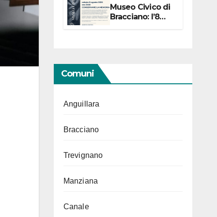
Museo Civico di
Bracciano: l’8
agosto per i 20
anni progetto
“Conservare la
memoria”
Comuni
Anguillara
Bracciano
Trevignano
Manziana
Canale