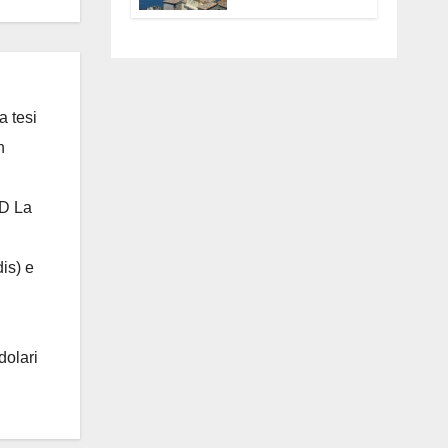
Anguillara
servono
trasparenza,
partecipazione e
scelte politiche
coraggiose”
a tesi
n
 D La
is) e
dolari