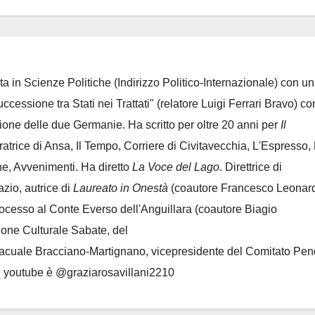
ta in Scienze Politiche (Indirizzo Politico-Internazionale) con un
Successione tra Stati nei Trattati" (relatore Luigi Ferrari Bravo) co
azione delle due Germanie. Ha scritto per oltre 20 anni per
Il
oratrice di Ansa, Il Tempo, Corriere di Civitavecchia, L'Espresso,
e, Avvenimenti. Ha diretto
La Voce del Lago
. Direttrice di
azio, autrice di
Laureato in Onestà
(coautore Francesco Leonard
rocesso al Conte Everso dell'Anguillara
(coautore Biagio
ione Culturale Sabate
, del
Lacuale Bracciano-Martignano
, vicepresidente del Comitato Pen
le youtube è @graziarosavillani2210