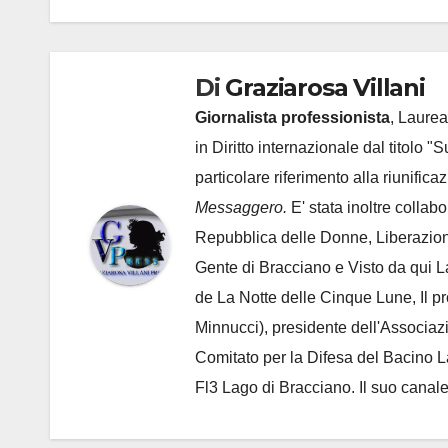
Di
Graziarosa Villani
Giornalista professionista
, Laurea
in Diritto internazionale dal titolo "
particolare riferimento alla riunific
Messaggero.
E' stata inoltre collab
Repubblica delle Donne, Liberazion
Gente di Bracciano
e Visto da qui L
de
La Notte delle Cinque Lune, Il p
Minnucci), presidente dell'
Associaz
Comitato per la Difesa del Bacino 
Fl3 Lago di Bracciano. Il suo cana