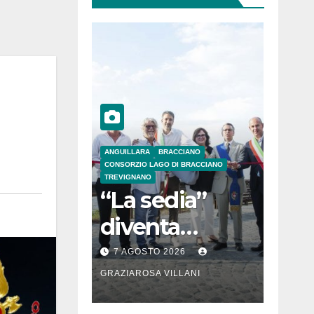
ANGUILLARA
BRACCIANO
CONSORZIO LAGO DI BRACCIANO
TREVIGNANO
“La sedia”
diventa
Belvedere sul
7 AGOSTO 2026
lago di
GRAZIAROSA VILLANI
Bracciano: ieri