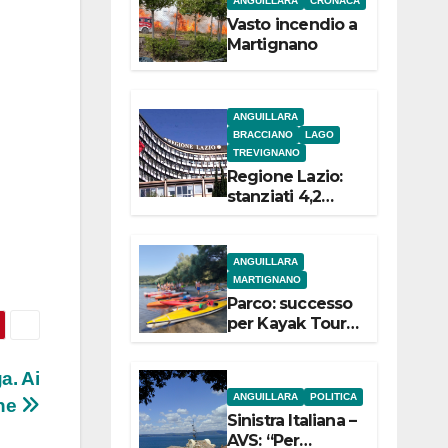
ANGUILLARA
CRONACA
e
Vasto incendio a
Martignano
ANGUILLARA
BRACCIANO
LAGO
TREVIGNANO
Regione Lazio:
stanziati 4,2
milioni di euro
per i 22 Comuni
dell’Etruria
ANGUILLARA
Meridionale
MARTIGNANO
Parco: successo
per Kayak Tour a
Martignano
a. Ai
ANGUILLARA
POLITICA
nne
Sinistra Italiana –
AVS: “Per