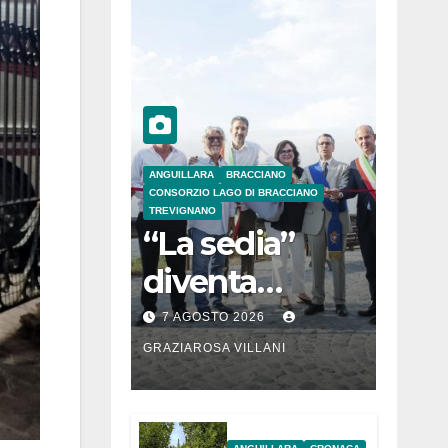
ANGUILLARA
BRACCIANO
CONSORZIO LAGO DI BRACCIANO
TREVIGNANO
“La sedia”
diventa
Belvedere sul
7 AGOSTO 2026
lago di
GRAZIAROSA VILLANI
Bracciano: ieri
l’inaugurazion