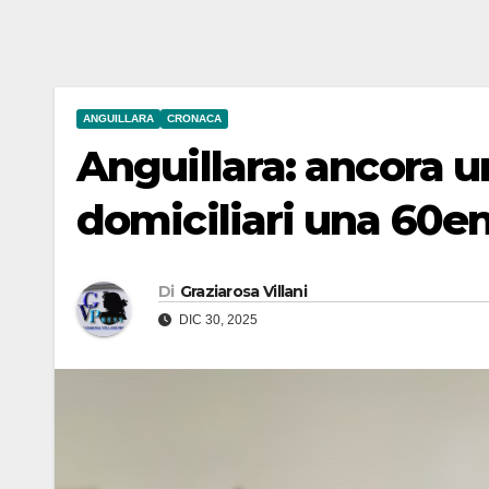
ANGUILLARA
CRONACA
Anguillara: ancora u
domiciliari una 60e
Di
Graziarosa Villani
DIC 30, 2025