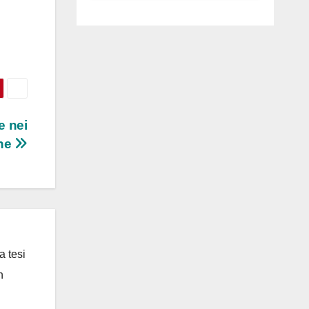
luglio ad
Anguillara
e nei
one
a tesi
n