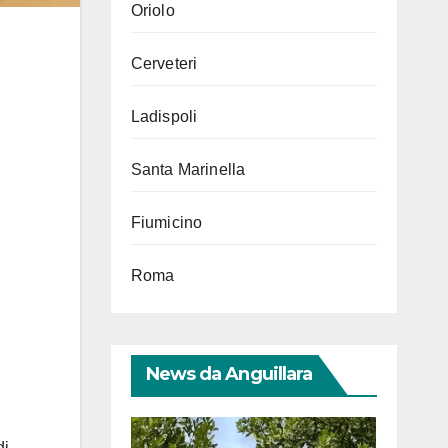
Oriolo
Cerveteri
Ladispoli
Santa Marinella
Fiumicino
Roma
News da Anguillara
di