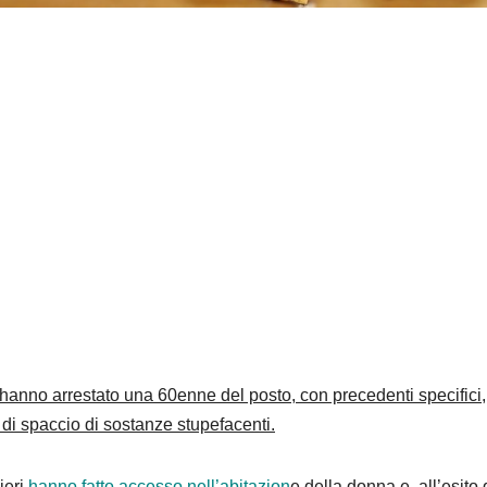
 hanno arrestato una 60enne del posto, con precedenti specifici,
 di spaccio di sostanze stupefacenti.
ieri
hanno fatto accesso nell’abitazion
e della donna e, all’esito 