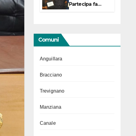
Partecipa fa
centro con due
campionesse di
Tiro a Segno in
vista delle urne
Comuni
Anguillara
Bracciano
Trevignano
Manziana
Canale