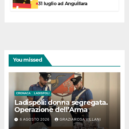
31 luglio ad Anguillara
You missed
CRONACA
LADISPOLI
Ladispoli: donna segregata.
Operazione dell’Arma
6 AGOSTO 2026
GRAZIAROSA VILLANI