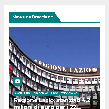
News da Bracciano
ANGUILLARA
BRACCIANO
LAGO
TREVIGNANO
Regione Lazio: stanziati 4,2
milioni di euro per i 22