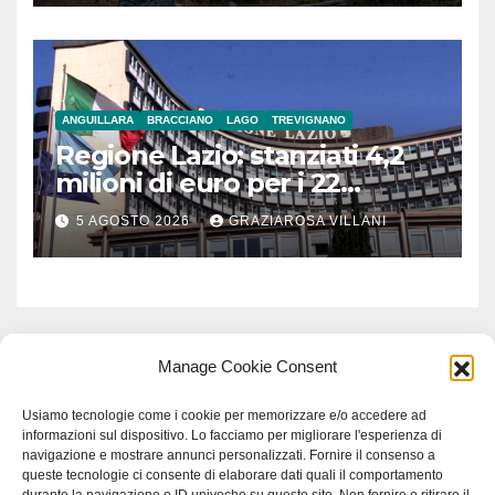
ANGUILLARA
BRACCIANO
LAGO
TREVIGNANO
Regione Lazio: stanziati 4,2
milioni di euro per i 22
Comuni dell’Etruria
5 AGOSTO 2026
GRAZIAROSA VILLANI
Meridionale
Manage Cookie Consent
Usiamo tecnologie come i cookie per memorizzare e/o accedere ad
informazioni sul dispositivo. Lo facciamo per migliorare l'esperienza di
navigazione e mostrare annunci personalizzati. Fornire il consenso a
queste tecnologie ci consente di elaborare dati quali il comportamento