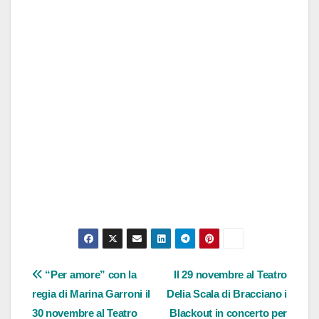
Navigazione
“Per amore” con la
Il 29 novembre al Teatro
regia di Marina Garroni il
Delia Scala di Bracciano i
articoli
30 novembre al Teatro
Blackout in concerto per