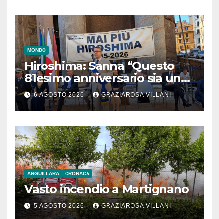
MONDO
Hiroshima: Sanna “Questo
81esimo anniversario sia un
monito per tutti”
6 AGOSTO 2026
GRAZIAROSA VILLANI
ANGUILLARA
CRONACA
Vasto incendio a Martignano
5 AGOSTO 2026
GRAZIAROSA VILLANI