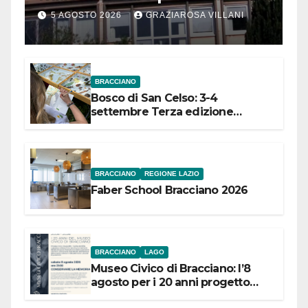
Comuni dell’Etruria
5 AGOSTO 2026
GRAZIAROSA VILLANI
Meridionale
BRACCIANO
Bosco di San Celso: 3-4
settembre Terza edizione
Festival “Storie in cielo e in terra”
BRACCIANO
REGIONE LAZIO
Faber School Bracciano 2026
BRACCIANO
LAGO
Museo Civico di Bracciano: l’8
agosto per i 20 anni progetto
“Conservare la memoria”