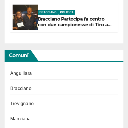
BRACCIANO
POLITICA
Bracciano Partecipa fa centro
con due campionesse di Tiro a
Segno in vista delle urne
Comuni
Anguillara
Bracciano
Trevignano
Manziana