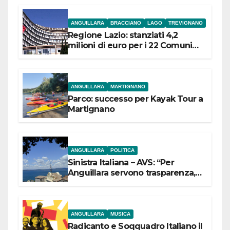
ANGUILLARA
BRACCIANO
LAGO
TREVIGNANO
Regione Lazio: stanziati 4,2
milioni di euro per i 22 Comuni
dell’Etruria Meridionale
ANGUILLARA
MARTIGNANO
Parco: successo per Kayak Tour a
Martignano
ANGUILLARA
POLITICA
Sinistra Italiana – AVS: “Per
Anguillara servono trasparenza,
partecipazione e scelte politiche
coraggiose”
ANGUILLARA
MUSICA
Radicanto e Soqquadro Italiano il