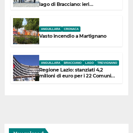
lago di Bracciano: ieri
l’inaugurazione
ANGUILLARA
CRONACA
Vasto incendio a Martignano
ANGUILLARA
BRACCIANO
LAGO
TREVIGNANO
Regione Lazio: stanziati 4,2
milioni di euro per i 22 Comuni
dell’Etruria Meridionale