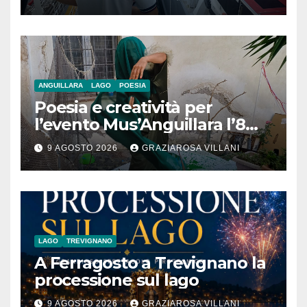
nave da crociera
ANGUILLARA
LAGO
POESIA
Poesia e creatività per
l’evento Mus’Anguillara l’8
agosto 2026 al Museo
9 AGOSTO 2026
GRAZIAROSA VILLANI
Contadino
LAGO
TREVIGNANO
A Ferragosto a Trevignano la
processione sul lago
9 AGOSTO 2026
GRAZIAROSA VILLANI