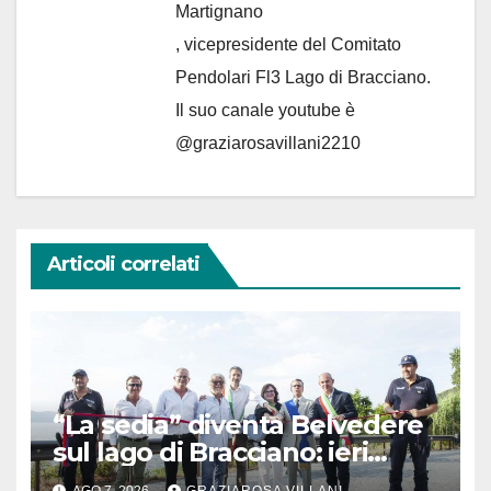
Martignano
, vicepresidente del Comitato
Pendolari Fl3 Lago di Bracciano.
Il suo canale youtube è
@graziarosavillani2210
Articoli correlati
“La sedia” diventa Belvedere
sul lago di Bracciano: ieri
l’inaugurazione
AGO 7, 2026
GRAZIAROSA VILLANI