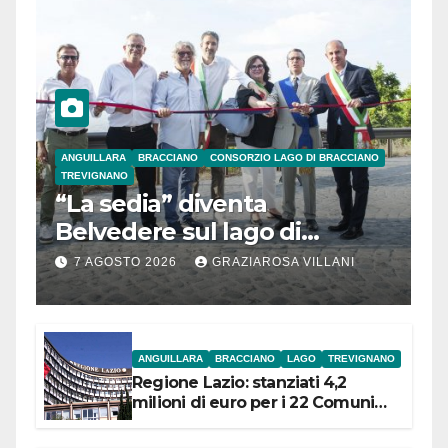
ANGUILLARA
BRACCIANO
CONSORZIO LAGO DI BRACCIANO
TREVIGNANO
“La sedia” diventa
Belvedere sul lago di
Bracciano: ieri
7 AGOSTO 2026
GRAZIAROSA VILLANI
l’inaugurazione
ANGUILLARA
BRACCIANO
LAGO
TREVIGNANO
Regione Lazio: stanziati 4,2
milioni di euro per i 22 Comuni
dell’Etruria Meridionale