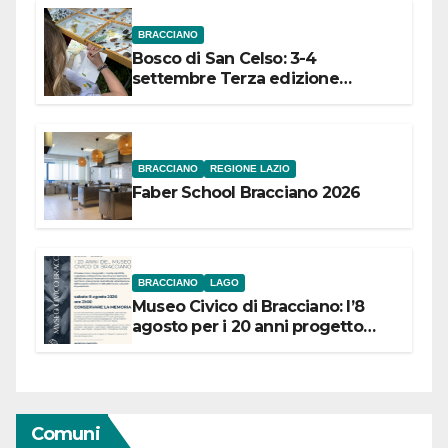
BRACCIANO
Bosco di San Celso: 3-4
settembre Terza edizione
Festival “Storie in cielo e in terra”
BRACCIANO
REGIONE LAZIO
Faber School Bracciano 2026
BRACCIANO
LAGO
Museo Civico di Bracciano: l’8
agosto per i 20 anni progetto
“Conservare la memoria”
Comuni