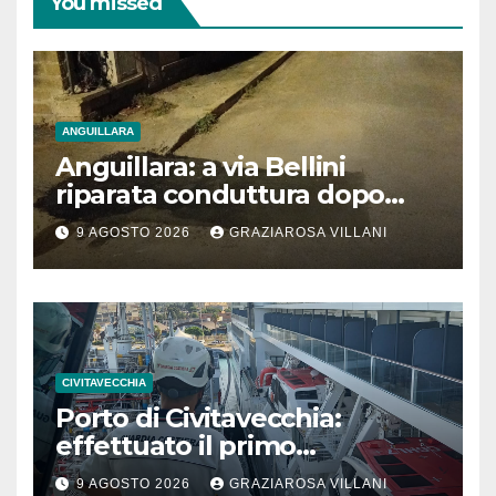
You missed
ANGUILLARA
Anguillara: a via Bellini
riparata conduttura dopo
segnalazione IdD
9 AGOSTO 2026
GRAZIAROSA VILLANI
CIVITAVECCHIA
Porto di Civitavecchia:
effettuato il primo
rifornimento di GNL ad una
9 AGOSTO 2026
GRAZIAROSA VILLANI