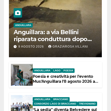
ANGUILLARA
Anguillara: a via Bellini
riparata conduttura dopo
segnalazione IdD
9 AGOSTO 2026
GRAZIAROSA VILLANI
ANGUILLARA
LAGO
POESIA
Poesia e creatività per l’evento
Mus’Anguillara l’8 agosto 2026 al
Museo Contadino
ANGUILLARA
BRACCIANO
CONSORZIO LAGO DI BRACCIANO
TREVIGNANO
“La sedia” diventa Belvedere sul