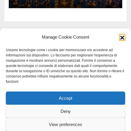
Manage Cookie Consent
Usiamo tecnologie come i cookie per memorizzare e/o accedere ad
informazioni sul dispositivo. Lo facciamo per migliorare l'esperienza di
navigazione e mostrare annunci personalizzati. Fornire il consenso a
queste tecnologie ci consente di elaborare dati quali il comportamento
durante la navigazione o ID univoche su questo sito. Non fornire o ritirare il
consenso potrebbe influire negativamente su alcune funzionalità e
funzioni.
Accept
Proudly powered by WordPress
|
Tema: Newspaperex di
Themeansar
.
Deny
Home
Gerenza
home
Lavoro
Scienza
studio specialistico bracciano
View preferences
Villani Comunicazione