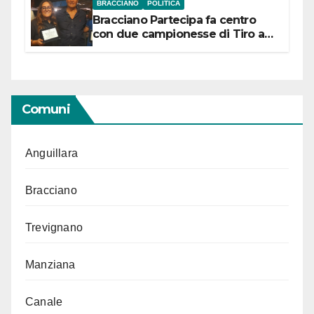
BRACCIANO
POLITICA
Bracciano Partecipa fa centro
con due campionesse di Tiro a
Segno in vista delle urne
Comuni
Anguillara
Bracciano
Trevignano
Manziana
Canale