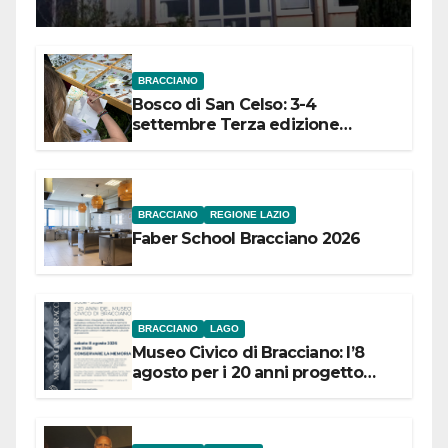
Meridionale
BRACCIANO
Bosco di San Celso: 3-4
settembre Terza edizione
Festival “Storie in cielo e in terra”
BRACCIANO
REGIONE LAZIO
Faber School Bracciano 2026
BRACCIANO
LAGO
Museo Civico di Bracciano: l’8
agosto per i 20 anni progetto
“Conservare la memoria”