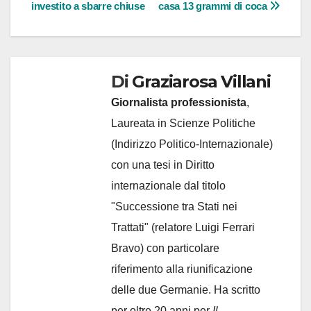
articoli
investito a sbarre chiuse
casa 13 grammi di coca
Di
Graziarosa Villani
Giornalista professionista
,
Laureata in Scienze Politiche
(Indirizzo Politico-Internazionale)
con una tesi in Diritto
internazionale dal titolo
"Successione tra Stati nei
Trattati" (relatore Luigi Ferrari
Bravo) con particolare
riferimento alla riunificazione
delle due Germanie. Ha scritto
per oltre 20 anni per
Il