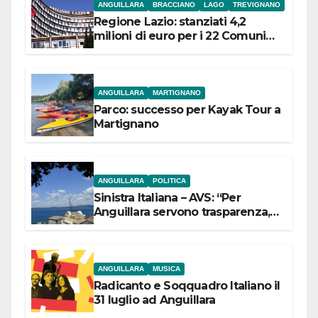
ANGUILLARA
BRACCIANO
LAGO
TREVIGNANO
Regione Lazio: stanziati 4,2
milioni di euro per i 22 Comuni
dell’Etruria Meridionale
ANGUILLARA
MARTIGNANO
Parco: successo per Kayak Tour a
Martignano
ANGUILLARA
POLITICA
Sinistra Italiana – AVS: “Per
Anguillara servono trasparenza,
partecipazione e scelte politiche
coraggiose”
ANGUILLARA
MUSICA
Radicanto e Soqquadro Italiano il
31 luglio ad Anguillara