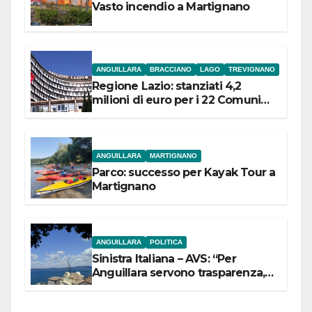
Vasto incendio a Martignano
ANGUILLARA
BRACCIANO
LAGO
TREVIGNANO
Regione Lazio: stanziati 4,2
milioni di euro per i 22 Comuni
dell’Etruria Meridionale
ANGUILLARA
MARTIGNANO
Parco: successo per Kayak Tour a
Martignano
ANGUILLARA
POLITICA
Sinistra Italiana – AVS: “Per
Anguillara servono trasparenza,
partecipazione e scelte politiche
coraggiose”