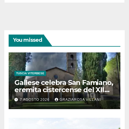
You missed
TUSCIA VITERBESE
Gallese celebra San Famiano,
eremita cistercense del XII
secolo
7 AGOSTO 2026
GRAZIAROSA VILLANI