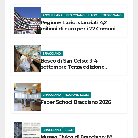
ANGUILLARA
BRACCIANO
LAGO
TREVIGNANO
Regione Lazio: stanziati 4,2
milioni di euro per i 22 Comuni
dell’Etruria Meridionale
BRACCIANO
Bosco di San Celso: 3-4
settembre Terza edizione
Festival “Storie in cielo e in terra”
BRACCIANO
REGIONE LAZIO
Faber School Bracciano 2026
BRACCIANO
LAGO
Museo Civico di Bracciano: l’8