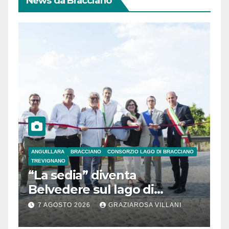
News da Bracciano
ANGUILLARA
BRACCIANO
CONSORZIO LAGO DI BRACCIANO
TREVIGNANO
“La sedia” diventa
Belvedere sul lago di
Bracciano: ieri
7 AGOSTO 2026
GRAZIAROSA VILLANI
l’inaugurazione