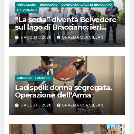
ANGUILLARA
BRACCIANO
CONSORZIO LAGO DI BRACCIANO
TREVIGNANO
“La sedia” diventa Belvedere
sul lago di Bracciano: ieri
l’inaugurazione
7 AGOSTO 2026
GRAZIAROSA VILLANI
CRONACA
LADISPOLI
Ladispoli: donna segregata.
Operazione dell’Arma
6 AGOSTO 2026
GRAZIAROSA VILLANI