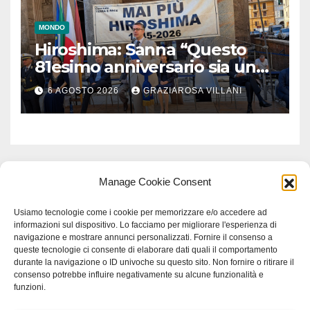
MONDO
Hiroshima: Sanna “Questo
81esimo anniversario sia un
monito per tutti”
6 AGOSTO 2026
GRAZIAROSA VILLANI
Manage Cookie Consent
Usiamo tecnologie come i cookie per memorizzare e/o accedere ad
informazioni sul dispositivo. Lo facciamo per migliorare l'esperienza di
navigazione e mostrare annunci personalizzati. Fornire il consenso a
queste tecnologie ci consente di elaborare dati quali il comportamento
durante la navigazione o ID univoche su questo sito. Non fornire o ritirare il
consenso potrebbe influire negativamente su alcune funzionalità e
funzioni.