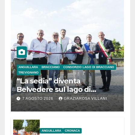
ANGUILLARA
BRACCIANO
CONSORZIO LAGO DI BRACCIANO
TREVIGNANO
“La sedia” diventa
Belvedere sul lago di
Bracciano: ieri
7 AGOSTO 2026
GRAZIAROSA VILLANI
l’inaugurazione
ANGUILLARA
CRONACA