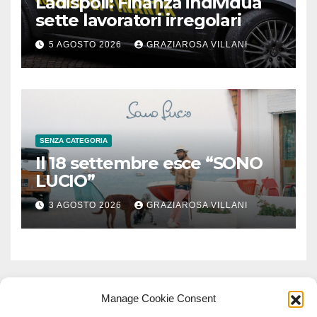
Ladispoli: Finanza individua
sette lavoratori irregolari
5 AGOSTO 2026
GRAZIAROSA VILLANI
SENZA CATEGORIA
Il 18 settembre esce “SONO
LUCIO”
3 AGOSTO 2026
GRAZIAROSA VILLANI
Manage Cookie Consent