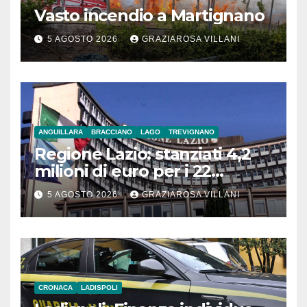
Vasto incendio a Martignano
5 AGOSTO 2026
GRAZIAROSA VILLANI
ANGUILLARA
BRACCIANO
LAGO
TREVIGNANO
Regione Lazio: stanziati 4,2
milioni di euro per i 22
Comuni dell’Etruria
5 AGOSTO 2026
GRAZIAROSA VILLANI
Meridionale
CRONACA
LADISPOLI