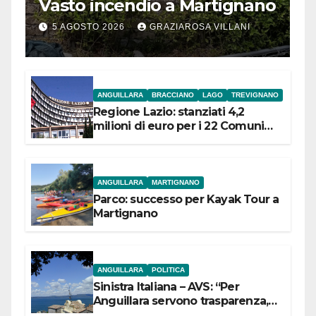
Vasto incendio a Martignano
5 AGOSTO 2026
GRAZIAROSA VILLANI
ANGUILLARA
BRACCIANO
LAGO
TREVIGNANO
Regione Lazio: stanziati 4,2
milioni di euro per i 22 Comuni
dell’Etruria Meridionale
ANGUILLARA
MARTIGNANO
Parco: successo per Kayak Tour a
Martignano
ANGUILLARA
POLITICA
Sinistra Italiana – AVS: “Per
Anguillara servono trasparenza,
partecipazione e scelte politiche