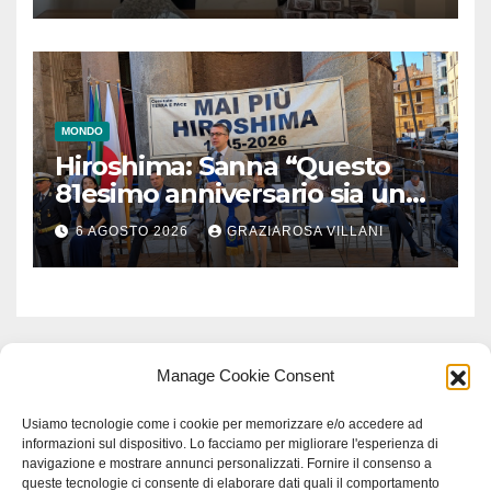
MONDO
Hiroshima: Sanna “Questo
81esimo anniversario sia un
monito per tutti”
6 AGOSTO 2026
GRAZIAROSA VILLANI
Manage Cookie Consent
Usiamo tecnologie come i cookie per memorizzare e/o accedere ad
informazioni sul dispositivo. Lo facciamo per migliorare l'esperienza di
navigazione e mostrare annunci personalizzati. Fornire il consenso a
queste tecnologie ci consente di elaborare dati quali il comportamento