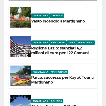
ANGUILLARA
CRONACA
Vasto incendio a Martignano
ANGUILLARA
BRACCIANO
LAGO
TREVIGNANO
Regione Lazio: stanziati 4,2
milioni di euro per i 22 Comuni
dell’Etruria Meridionale
ANGUILLARA
MARTIGNANO
Parco: successo per Kayak Tour a
Martignano
ANGUILLARA
POLITICA