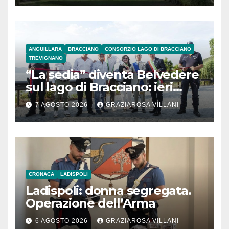
ANGUILLARA
BRACCIANO
CONSORZIO LAGO DI BRACCIANO
TREVIGNANO
“La sedia” diventa Belvedere
sul lago di Bracciano: ieri
l’inaugurazione
7 AGOSTO 2026
GRAZIAROSA VILLANI
CRONACA
LADISPOLI
Ladispoli: donna segregata.
Operazione dell’Arma
6 AGOSTO 2026
GRAZIAROSA VILLANI