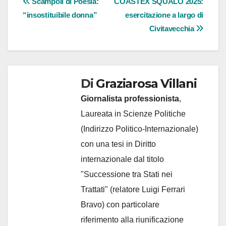
Navigazione
Scampoli di Poesia:
COASTEX SQUALO 2025:
“insostituibile donna”
esercitazione a largo di
articoli
Civitavecchia
Di
Graziarosa Villani
Giornalista professionista
,
Laureata in Scienze Politiche
(Indirizzo Politico-Internazionale)
con una tesi in Diritto
internazionale dal titolo
"Successione tra Stati nei
Trattati" (relatore Luigi Ferrari
Bravo) con particolare
riferimento alla riunificazione