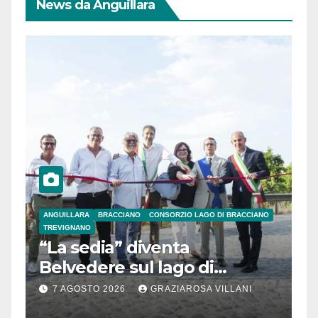
News da Anguillara
ANGUILLARA
BRACCIANO
CONSORZIO LAGO DI BRACCIANO
TREVIGNANO
“La sedia” diventa
Belvedere sul lago di
Bracciano: ieri
7 AGOSTO 2026
GRAZIAROSA VILLANI
l’inaugurazione