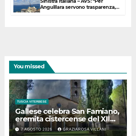
Sinistra Italiana – AVS: “Per
Anguillara servono trasparenza,
partecipazione e scelte politiche
coraggiose”
You missed
TUSCIA VITERBESE
Gallese celebra San Famiano,
eremita cistercense del XII
secolo
7 AGOSTO 2026
GRAZIAROSA VILLANI