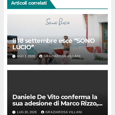
Articoli correlati
Il 18 settembre esce “SONO
LUCIO”
AGO 3, 2026
GRAZIAROSA VILLANI
Daniele De Vito conferma la
sua adesione di Marco Rizzo,
nel rispetto delle decisioni
LUG 30, 2026
GRAZIAROSA VILLANI