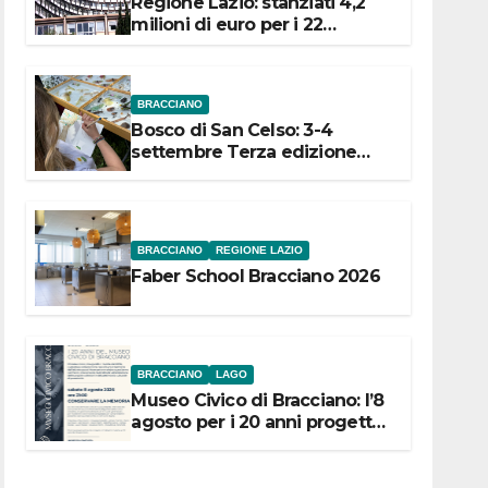
Regione Lazio: stanziati 4,2
milioni di euro per i 22
Comuni dell’Etruria
Meridionale
BRACCIANO
Bosco di San Celso: 3-4
settembre Terza edizione
Festival “Storie in cielo e in
terra”
BRACCIANO
REGIONE LAZIO
Faber School Bracciano 2026
BRACCIANO
LAGO
Museo Civico di Bracciano: l’8
agosto per i 20 anni progetto
“Conservare la memoria”