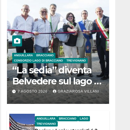
ANGUILLARA
BRACCIANO
CONSORZIO LAGO DI BRACCIANO
TREVIGNANO
“La sedia” diventa
Belvedere sul lago di
Bracciano: ieri
7 AGOSTO 2026
GRAZIAROSA VILLANI
l’inaugurazione
ANGUILLARA
BRACCIANO
LAGO
TREVIGNANO