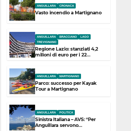
ANGUILLARA
CRONACA
Vasto incendio a Martignano
ANGUILLARA
BRACCIANO
LAGO
TREVIGNANO
Regione Lazio: stanziati 4,2
milioni di euro per i 22
Comuni dell’Etruria
Meridionale
ANGUILLARA
MARTIGNANO
Parco: successo per Kayak
Tour a Martignano
ANGUILLARA
POLITICA
Sinistra Italiana – AVS: “Per
Anguillara servono