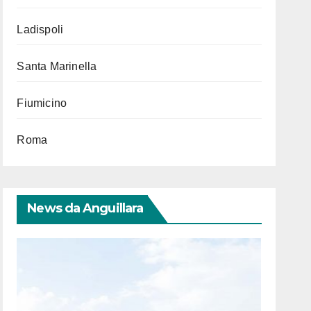
Ladispoli
Santa Marinella
Fiumicino
Roma
News da Anguillara