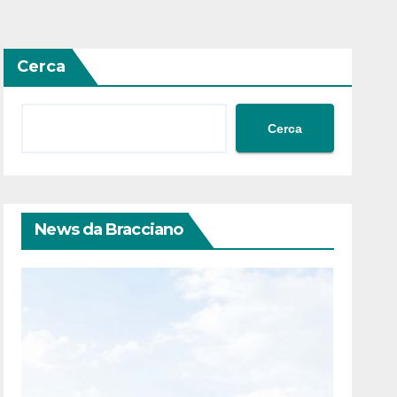
Cerca
Cerca
News da Bracciano