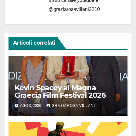
Il suo canale youtube è
@graziarosavillani2210
Articoli correlati
Kevin Spacey al Magna
Graecia Film Festival 2026
AGO 3, 2026
GRAZIAROSA VILLANI