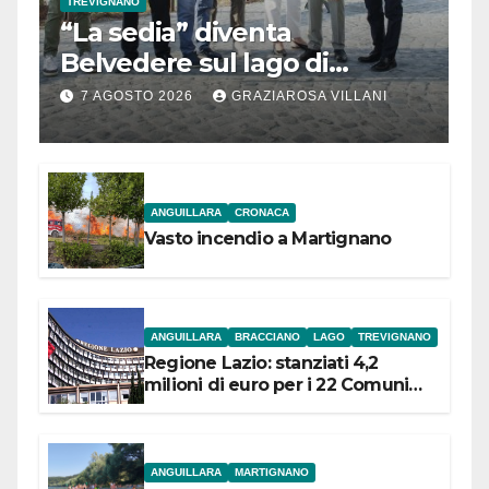
TREVIGNANO
“La sedia” diventa
Belvedere sul lago di
Bracciano: ieri
7 AGOSTO 2026
GRAZIAROSA VILLANI
l’inaugurazione
ANGUILLARA
CRONACA
Vasto incendio a Martignano
ANGUILLARA
BRACCIANO
LAGO
TREVIGNANO
Regione Lazio: stanziati 4,2
milioni di euro per i 22 Comuni
dell’Etruria Meridionale
ANGUILLARA
MARTIGNANO