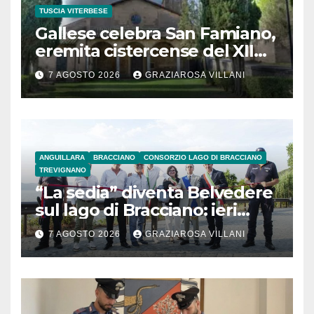
TUSCIA VITERBESE
Gallese celebra San Famiano,
eremita cistercense del XII
secolo
7 AGOSTO 2026
GRAZIAROSA VILLANI
ANGUILLARA
BRACCIANO
CONSORZIO LAGO DI BRACCIANO
TREVIGNANO
“La sedia” diventa Belvedere
sul lago di Bracciano: ieri
l’inaugurazione
7 AGOSTO 2026
GRAZIAROSA VILLANI