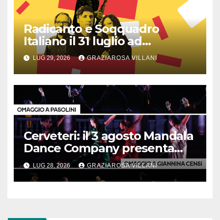
Radicanto e Soqquadro
Italiano il 31 luglio ad
Anguillara
LUG 29, 2026
GRAZIAROSA VILLANI
Cerveteri: il 3 agosto Mandala
Dance Company presenta
“Trittico d’autore”
LUG 28, 2026
GRAZIAROSA VILLANI