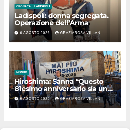
CRONACA
LADISPOLI
Ladispoli: donna segregata.
Operazione dell’Arma
6 AGOSTO 2026
GRAZIAROSA VILLANI
MONDO
Hiroshima: Sanna “Questo
81esimo anniversario sia un
monito per tutti”
6 AGOSTO 2026
GRAZIAROSA VILLANI