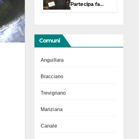
Partecipa fa
centro con due
campionesse di
Tiro a Segno in
vista delle urne
Comuni
Anguillara
Bracciano
Trevignano
Manziana
Canale