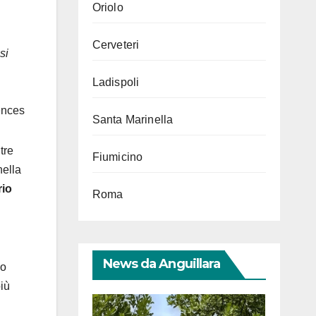
Oriolo
Cerveteri
si
Ladispoli
ences
Santa Marinella
tre
Fiumicino
nella
rio
Roma
News da Anguillara
lo
più