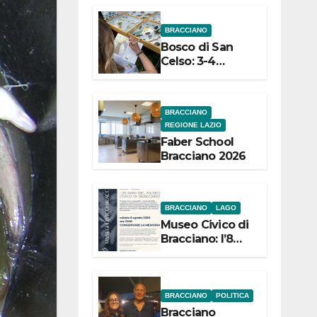
dell’Etruria
BRACCIANO
Meridionale
Bosco di San
Celso: 3-4
settembre
Terza edizione
Festival “Storie
BRACCIANO
in cielo e in
REGIONE LAZIO
terra”
Faber School
Bracciano 2026
BRACCIANO
LAGO
Museo Civico di
Bracciano: l’8
agosto per i 20
anni progetto
“Conservare la
memoria”
BRACCIANO
POLITICA
Bracciano