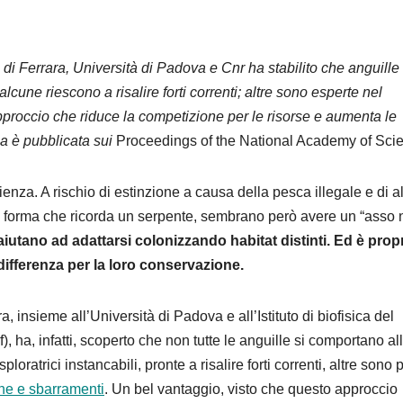
i Ferrara, Università di Padova e Cnr ha stabilito che anguille 
cune riescono a risalire forti correnti; altre sono esperte nel
proccio che riduce la competizione per le risorse e aumenta le
ca è pubblicata sui
Proceedings of the National Academy of Sci
ienza. A rischio di estinzione a causa della pesca illegale e di al
ica forma che ricorda un serpente, sembrano però avere un “asso 
aiutano ad adattarsi colonizzando habitat distinti. Ed è prop
 differenza per la loro conservazione.
, insieme all’Università di Padova e all’Istituto di biofisica del
, ha, infatti, scoperto che non tutte le anguille si comportano al
atrici instancabili, pronte a risalire forti correnti, altre sono 
he e sbarramenti
. Un bel vantaggio, visto che questo approccio