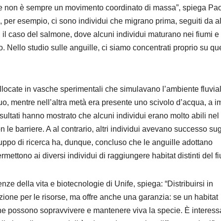
ne non è sempre un movimento coordinato di massa”, spiega Pa
, per esempio, ci sono individui che migrano prima, seguiti da alt
il caso del salmone, dove alcuni individui maturano nei fiumi e 
to. Nello studio sulle anguille, ci siamo concentrati proprio su qu
locate in vasche sperimentali che simulavano l’ambiente fluvial
uo, mentre nell’altra metà era presente uno scivolo d’acqua, a i
ultati hanno mostrato che alcuni individui erano molto abili nel
on le barriere. A al contrario, altri individui avevano successo sug
ruppo di ricerca ha, dunque, concluso che le anguille adottano
mettono ai diversi individui di raggiungere habitat distinti del f
e della vita e biotecnologie di Unife, spiega: “Distribuirsi in
izione per le risorse, ma offre anche una garanzia: se un habitat
i che possono sopravvivere e mantenere viva la specie. È interes