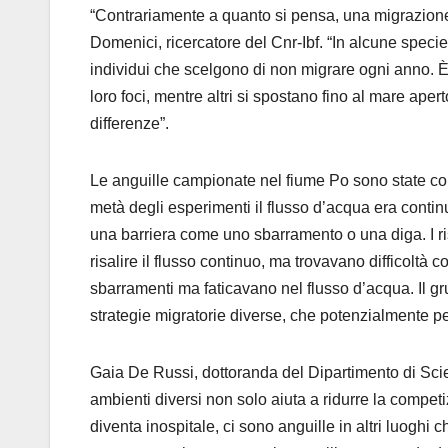
“Contrariamente a quanto si pensa, una migrazio
Domenici, ricercatore del Cnr-Ibf. “In alcune specie
individui che scelgono di non migrare ogni anno. È 
loro foci, mentre altri si spostano fino al mare aper
differenze”.
Le anguille campionate nel fiume Po sono state col
metà degli esperimenti il flusso d’acqua era contin
una barriera come uno sbarramento o una diga. I ris
risalire il flusso continuo, ma trovavano difficoltà c
sbarramenti ma faticavano nel flusso d’acqua. Il g
strategie migratorie diverse, che potenzialmente per
Gaia De Russi, dottoranda del Dipartimento di Scienz
ambienti diversi non solo aiuta a ridurre la compet
diventa inospitale, ci sono anguille in altri luogh