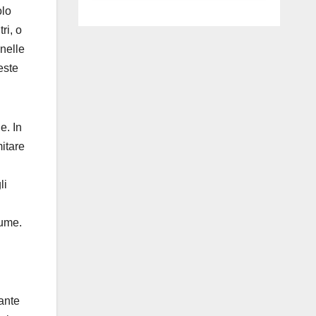
luglio ad
olo
Anguillara
ri, o
nelle
este
e. In
mitare
li
iume.
sante