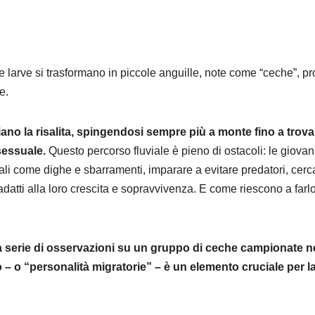
le larve si trasformano in piccole anguille, note come “ceche”, pr
e.
iziano la risalita, spingendosi sempre più a monte fino a trova
 sessuale.
Questo percorso fluviale è pieno di ostacoli: le giovan
iali come dighe e sbarramenti, imparare a evitare predatori, cerc
 adatti alla loro crescita e sopravvivenza. E come riescono a farl
a serie di osservazioni su un gruppo di ceche campionate n
 – o “personalità migratorie” – è un elemento cruciale per l