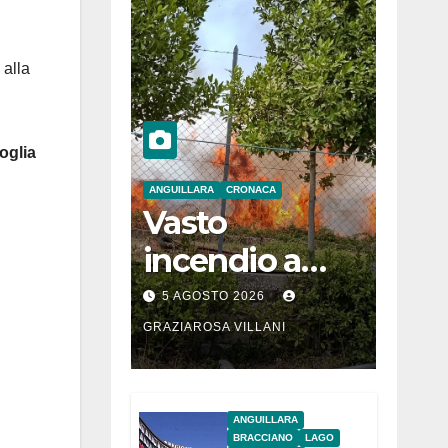
 alla
oglia
ANGUILLARA
CRONACA
Vasto
incendio a
Martignano
5 AGOSTO 2026
GRAZIAROSA VILLANI
ANGUILLARA
BRACCIANO
LAGO