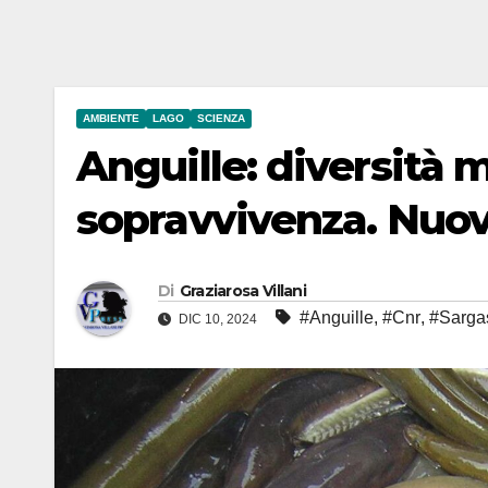
AMBIENTE
LAGO
SCIENZA
Anguille: diversità m
sopravvivenza. Nuov
Di
Graziarosa Villani
#Anguille
,
#Cnr
,
#Sarga
DIC 10, 2024