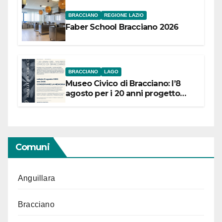
BRACCIANO
REGIONE LAZIO
Faber School Bracciano 2026
BRACCIANO
LAGO
Museo Civico di Bracciano: l’8
agosto per i 20 anni progetto
“Conservare la memoria”
Comuni
Anguillara
Bracciano