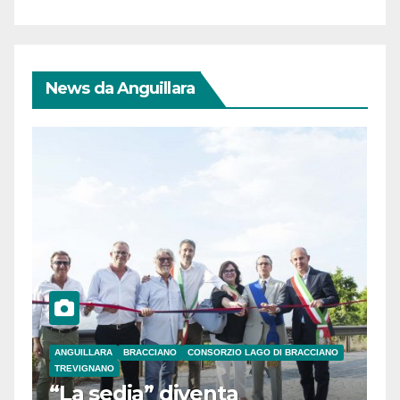
News da Anguillara
ANGUILLARA
BRACCIANO
CONSORZIO LAGO DI BRACCIANO
TREVIGNANO
“La sedia” diventa