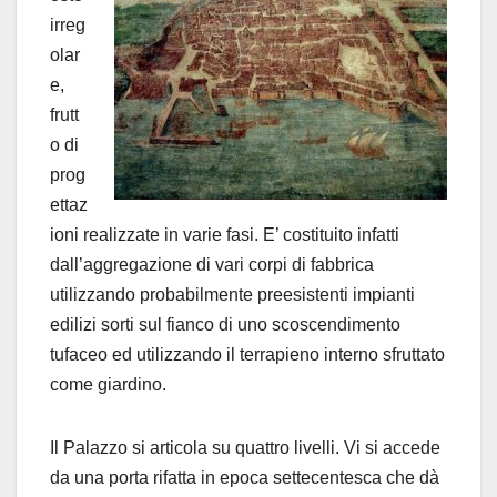
irreg
olar
e,
frutt
o di
prog
ettaz
ioni realizzate in varie fasi. E’ costituito infatti
dall’aggregazione di vari corpi di fabbrica
utilizzando probabilmente preesistenti impianti
edilizi sorti sul fianco di uno scoscendimento
tufaceo ed utilizzando il terrapieno interno sfruttato
come giardino.
Il Palazzo si articola su quattro livelli. Vi si accede
da una porta rifatta in epoca settecentesca che dà