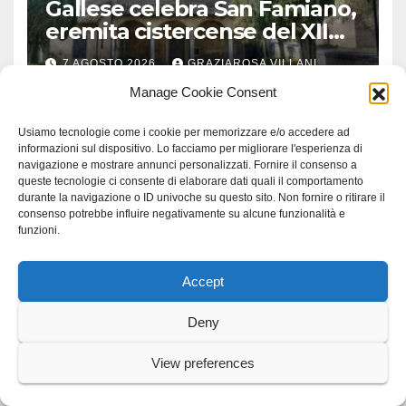
Gallese celebra San Famiano,
eremita cistercense del XII
secolo
7 AGOSTO 2026
GRAZIAROSA VILLANI
Manage Cookie Consent
Usiamo tecnologie come i cookie per memorizzare e/o accedere ad
informazioni sul dispositivo. Lo facciamo per migliorare l'esperienza di
navigazione e mostrare annunci personalizzati. Fornire il consenso a
ANGUILLARA
BRACCIANO
CONSORZIO LAGO DI BRACCIANO
queste tecnologie ci consente di elaborare dati quali il comportamento
TREVIGNANO
durante la navigazione o ID univoche su questo sito. Non fornire o ritirare il
“La sedia” diventa Belvedere
consenso potrebbe influire negativamente su alcune funzionalità e
funzioni.
sul lago di Bracciano: ieri
l’inaugurazione
7 AGOSTO 2026
GRAZIAROSA VILLANI
Accept
Deny
View preferences
CRONACA
LADISPOLI