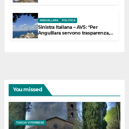
ANGUILLARA
POLITICA
Sinistra Italiana – AVS: “Per
Anguillara servono trasparenza,
partecipazione e scelte politiche
coraggiose”
You missed
TUSCIA VITERBESE