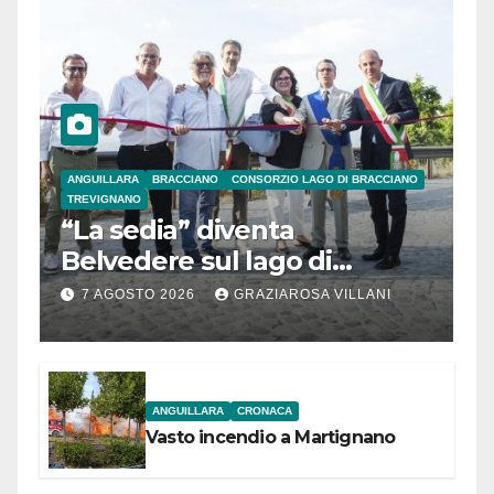
ANGUILLARA
BRACCIANO
CONSORZIO LAGO DI BRACCIANO
TREVIGNANO
“La sedia” diventa
Belvedere sul lago di
Bracciano: ieri
7 AGOSTO 2026
GRAZIAROSA VILLANI
l’inaugurazione
ANGUILLARA
CRONACA
Vasto incendio a Martignano