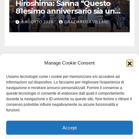
Hiroshima: Sanna “Questo
81esimo anniversario sia un
monito per tutti”
6 AGOSTO 2026
GRAZIAROSA VILLANI
Manage Cookie Consent
Usiamo tecnologie come i cookie per memorizzare e/o accedere ad
informazioni sul dispositivo. Lo facciamo per migliorare l'esperienza di
navigazione e mostrare annunci personalizzati. Fornire il consenso a
queste tecnologie ci consente di elaborare dati quali il comportamento
durante la navigazione o ID univoche su questo sito. Non fornire o ritirare il
consenso potrebbe influire negativamente su alcune funzionalità e
funzioni.
Accept
Proudly powered by WordPress
|
Tema: Newspaperex di
Themeansar
.