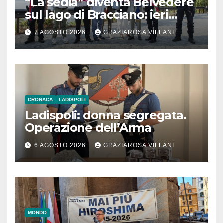
“La sedia” diventa Belvedere
sul lago di Bracciano: ieri
l’inaugurazione
7 AGOSTO 2026
GRAZIAROSA VILLANI
CRONACA
LADISPOLI
Ladispoli: donna segregata.
Operazione dell’Arma
6 AGOSTO 2026
GRAZIAROSA VILLANI
MONDO