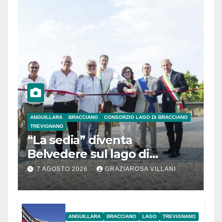
ANGUILLARA
BRACCIANO
CONSORZIO LAGO DI BRACCIANO
TREVIGNANO
“La sedia” diventa
Belvedere sul lago di
Bracciano: ieri
7 AGOSTO 2026
GRAZIAROSA VILLANI
l’inaugurazione
ANGUILLARA
BRACCIANO
LAGO
TREVIGNANO