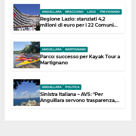
ANGUILLARA
BRACCIANO
LAGO
TREVIGNANO
Regione Lazio: stanziati 4,2
milioni di euro per i 22 Comuni
dell’Etruria Meridionale
ANGUILLARA
MARTIGNANO
Parco: successo per Kayak Tour a
Martignano
ANGUILLARA
POLITICA
Sinistra Italiana – AVS: “Per
Anguillara servono trasparenza,
partecipazione e scelte politiche
coraggiose”