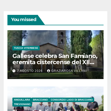
You missed
TUSCIA VITERBESE
Gallese celebra San Famiano,
eremita cistercense del XII
secolo
7 AGOSTO 2026
GRAZIAROSA VILLANI
ANGUILLARA
BRACCIANO
CONSORZIO LAGO DI BRACCIANO
TREVIGNANO