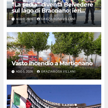
“La sedia” diventa Belvedere
sul lago di Bracciano: ieri
l’inaugurazione
AGO 7, 2026
GRAZIAROSA VILLANI
Vasto incendio a Martignano
AGO 5, 2026
GRAZIAROSA VILLANI