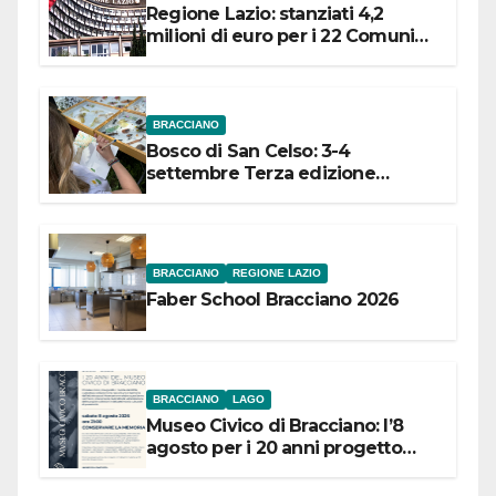
Regione Lazio: stanziati 4,2
milioni di euro per i 22 Comuni
dell’Etruria Meridionale
BRACCIANO
Bosco di San Celso: 3-4
settembre Terza edizione
Festival “Storie in cielo e in terra”
BRACCIANO
REGIONE LAZIO
Faber School Bracciano 2026
BRACCIANO
LAGO
Museo Civico di Bracciano: l’8
agosto per i 20 anni progetto
“Conservare la memoria”