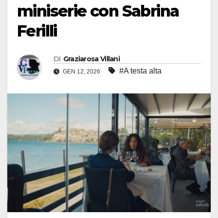
miniserie con Sabrina
Ferilli
Di
Graziarosa Villani
#A testa alta
GEN 12, 2026