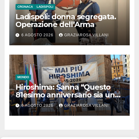
CRONACA
LADISPOLI
Ladispoli: donna segregata.
Operazione dell’Arma
6 AGOSTO 2026
GRAZIAROSA VILLANI
MONDO
Hiroshima: Sanna “Questo
81esimo anniversario sia un
monito per tutti”
6 AGOSTO 2026
GRAZIAROSA VILLANI