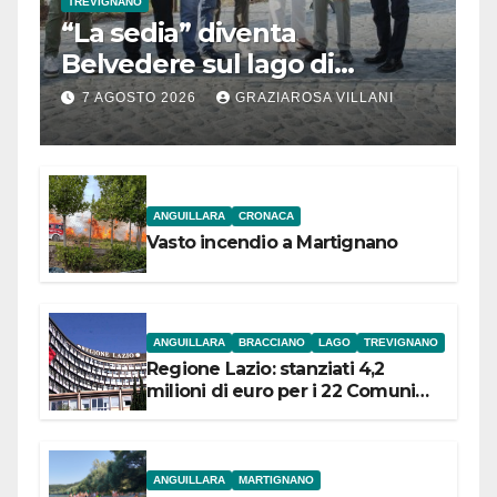
TREVIGNANO
“La sedia” diventa
Belvedere sul lago di
Bracciano: ieri
7 AGOSTO 2026
GRAZIAROSA VILLANI
l’inaugurazione
ANGUILLARA
CRONACA
Vasto incendio a Martignano
ANGUILLARA
BRACCIANO
LAGO
TREVIGNANO
Regione Lazio: stanziati 4,2
milioni di euro per i 22 Comuni
dell’Etruria Meridionale
ANGUILLARA
MARTIGNANO