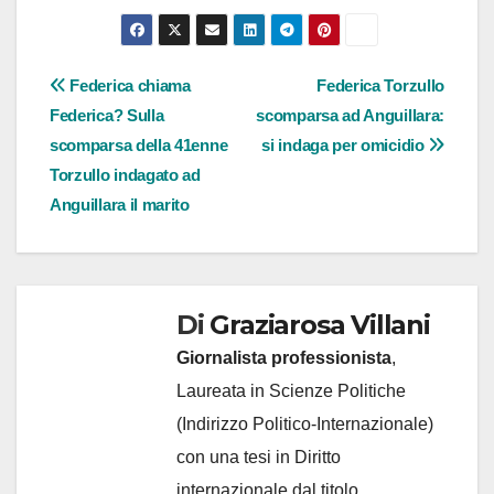
Navigazione
Federica chiama
Federica Torzullo
Federica? Sulla
scomparsa ad Anguillara:
articoli
scomparsa della 41enne
si indaga per omicidio
Torzullo indagato ad
Anguillara il marito
Di
Graziarosa Villani
Giornalista professionista
,
Laureata in Scienze Politiche
(Indirizzo Politico-Internazionale)
con una tesi in Diritto
internazionale dal titolo