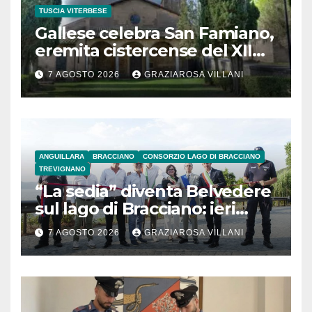
TUSCIA VITERBESE
Gallese celebra San Famiano,
eremita cistercense del XII
secolo
7 AGOSTO 2026
GRAZIAROSA VILLANI
ANGUILLARA
BRACCIANO
CONSORZIO LAGO DI BRACCIANO
TREVIGNANO
“La sedia” diventa Belvedere
sul lago di Bracciano: ieri
l’inaugurazione
7 AGOSTO 2026
GRAZIAROSA VILLANI