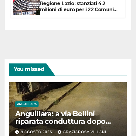
Regione Lazio: stanziati 4,2
milioni di euro per i 22 Comuni
dell’Etruria Meridionale
You missed
ANGUILLARA
Anguillara: a via Bellini
riparata conduttura dopo
segnalazione IdD
9 AGOSTO 2026
GRAZIAROSA VILLANI