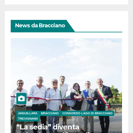
News da Bracciano
ANGUILLARA
BRACCIANO
CONSORZIO LAGO DI BRACCIANO
TREVIGNANO
“La sedia” diventa