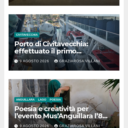
CIVITAVECCHIA
Porto di Civitavecchia:
effettuato il primo
rifornimento di GNL ad una
9 AGOSTO 2026
GRAZIAROSA VILLANI
nave da crociera
ANGUILLARA
LAGO
POESIA
Poesia e creatività per
l’evento Mus’Anguillara l’8
agosto 2026 al Museo
9 AGOSTO 2026
GRAZIAROSA VILLANI