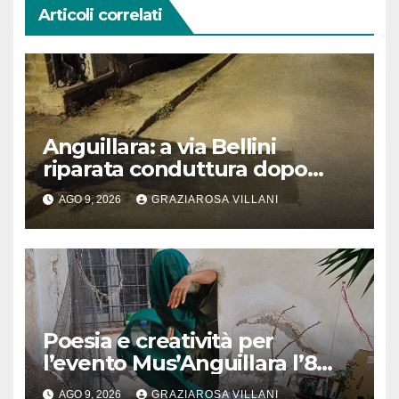
Articoli correlati
Anguillara: a via Bellini
riparata conduttura dopo
segnalazione IdD
AGO 9, 2026
GRAZIAROSA VILLANI
Poesia e creatività per
l’evento Mus’Anguillara l’8
agosto 2026 al Museo
AGO 9, 2026
GRAZIAROSA VILLANI