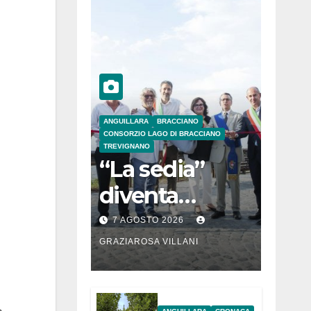
ANGUILLARA
BRACCIANO
CONSORZIO LAGO DI BRACCIANO
TREVIGNANO
“La sedia”
diventa
Belvedere sul
7 AGOSTO 2026
lago di
GRAZIAROSA VILLANI
Bracciano: ieri
l’inaugurazion