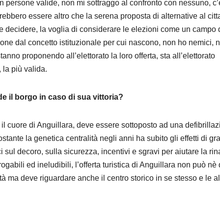
 persone valide, non mi sottraggo al confronto con nessuno, c
vrebbero essere altro che la serena proposta di alternative al cit
be decidere, la voglia di considerare le elezioni come un campo 
one dal concetto istituzionale per cui nascono, non ho nemici, 
no proponendo all’elettorato la loro offerta, sta all’elettorato
 la più valida.
de il borgo in caso di sua vittoria?
e il cuore di Anguillara, deve essere sottoposto ad una defibrillaz
tante la genetica centralità negli anni ha subito gli effetti di g
sul decoro, sulla sicurezza, incentivi e sgravi per aiutare la rin
ogabili ed ineludibili, l’offerta turistica di Anguillara non può nè
à ma deve riguardare anche il centro storico in se stesso e le al