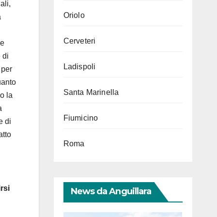
ali,
Oriolo
a
Cerveteri
he
 di
Ladispoli
 per
uanto
Santa Marinella
o la
a
Fiumicino
e di
atto
Roma
rsi
News da Anguillara