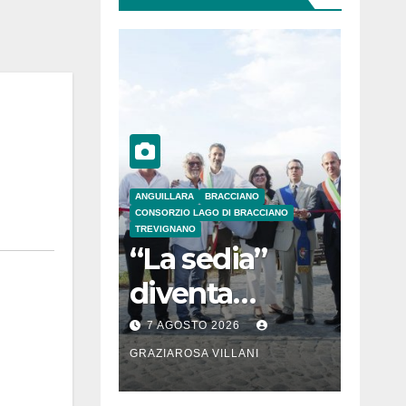
ANGUILLARA
BRACCIANO
CONSORZIO LAGO DI BRACCIANO
TREVIGNANO
“La sedia”
diventa
Belvedere sul
7 AGOSTO 2026
lago di
GRAZIAROSA VILLANI
Bracciano: ieri