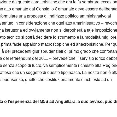
azione da queste caratteristiche che ora le fa sembrare eccezion
i un atto emanato dal Consiglio Comunale deve essere deliberat
rmulare una proposta di indirizzo politico amministrativo al
a tenuto in considerazione che ogni atto amministrativo – revoc
 istruttoria ed ovviamente non si derogherà a tale imposizione
 atto tecnico si potrà decidere lo strumento e la modalità migliore
già prima facie appaiono macroscopiche ed anacronistiche. Per q
à dei precedenti giurisprudenziali di primo grado che confortan
a del referendum del 2011 – prevede che il servizio idrico debb
 e senza scopo di lucro, va semplicemente richiesto alla Region
attesa che un soggetto di questo tipo nasca. La nostra non è aff
e buonsenso, quello che costituzionalmente è richiesto ad un
ta o l’esperienza del M5S ad Anguillara, a suo avviso, può di