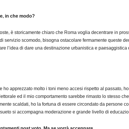
te, in che modo?
sposte, è storicamente chiaro che Roma voglia decentrare in pros
rta di servizio scomodo, bisogna ostacolare fermamente queste de
rare l’idea di dare una destinazione urbanistica e paesaggistica 
ne ho apprezzato molto i toni meno accesi rispetto al passato, ho
ettorale ed il mio comportamento sarebbe rimasto lo stesso che
rmente scaldati, ho la fortuna di essere circondato da persone c
onsueto si accompagna moderazione e grande livello di educazio
entamenti post voto. Ma se vorrà accennare….