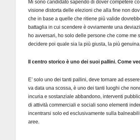
Mi sono candidato sapendo di dover competere con
visione distorta delle elezioni che alla fine non do
che in base a quelle che ritiene più valide dovreb
battaglia in cui scendere è ovviamente una deviazi
ho avversari, ho solo delle persone che come me stan
decidere poi quale sia la più giusta, la più genuina,
Il centro storico è uno dei suoi pallini. Come ve
E’ solo uno dei tanti pallini, deve tornare ad esser
va data una scossa, è uno dei tanti luoghi che nonos
incuria e sostanziale abbandono, interventi pubblici 
di attività commerciali e sociali sono elementi inder
incentrarsi solo ed esclusivamente sulla balneabilit
aree.