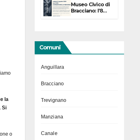
Museo Civico di
Bracciano: l’8
agosto per i 20
anni progetto
“Conservare la
memoria”
Comuni
Anguillara
niamo
Bracciano
e la
Trevignano
 Si
Manziana
Canale
ione o