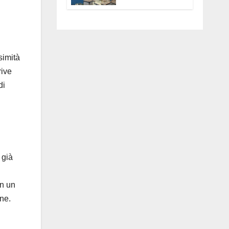
Anguillara
servono
trasparenza,
partecipazione e
scelte politiche
coraggiose”
simità
rive
di
 già
on un
ne.