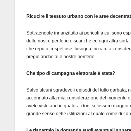
Ricucire il tessuto urbano con le aree decentra
Sottraendole innanzitutto ai pericoli a cui sono e
delle nostre periferie discariche ed ogni altra so
che reputo irrispettose, bisogna iniziare a conside
pregio anche alle nostre periferie.
Che tipo di campagna elettorale è stata?
Salvo alcuni sgradevoli episodi del tutto garbata, 
accennato alla mia considerazione del momento el
avete visto anche qualora i toni si fossero maggio
grande senso delle istituzioni al quale come di c
Le risparmio la domanda sugli eventuali appar