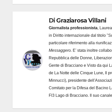
Di
Graziarosa Villani
Giornalista professionista
, Laurea
in Diritto internazionale dal titolo "
particolare riferimento alla riunific
Messaggero.
E' stata inoltre collab
Repubblica delle Donne, Liberazion
Gente di Bracciano
e Visto da qui L
de
La Notte delle Cinque Lune, Il p
Minnucci), presidente dell'
Associaz
Comitato per la Difesa del Bacino 
Fl3 Lago di Bracciano. Il suo cana