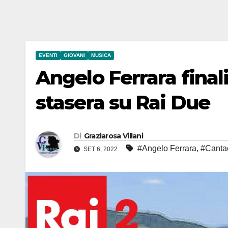
EVENTI
GIOVANI
MUSICA
Angelo Ferrara final
stasera su Rai Due
Di
Graziarosa Villani
#Angelo Ferrara
,
#Canta
SET 6, 2022