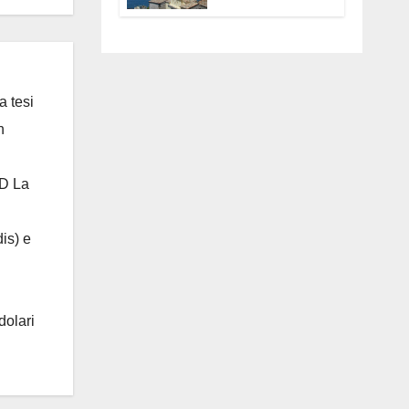
Anguillara
servono
trasparenza,
partecipazione e
scelte politiche
coraggiose”
a tesi
n
 D La
is) e
dolari