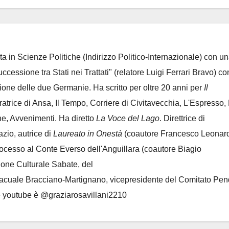
ta in Scienze Politiche (Indirizzo Politico-Internazionale) con un
Successione tra Stati nei Trattati" (relatore Luigi Ferrari Bravo) co
azione delle due Germanie. Ha scritto per oltre 20 anni per
Il
oratrice di Ansa, Il Tempo, Corriere di Civitavecchia, L'Espresso,
e, Avvenimenti. Ha diretto
La Voce del Lago
. Direttrice di
azio, autrice di
Laureato in Onestà
(coautore Francesco Leonard
rocesso al Conte Everso dell'Anguillara
(coautore Biagio
ione Culturale Sabate
, del
Lacuale Bracciano-Martignano
, vicepresidente del Comitato Pen
le youtube è @graziarosavillani2210