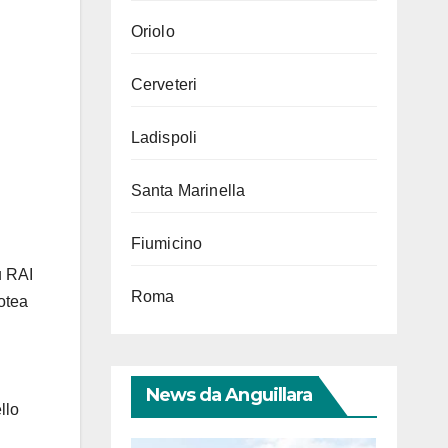
Oriolo
Cerveteri
Ladispoli
Santa Marinella
Fiumicino
u RAI
Roma
otea
News da Anguillara
llo