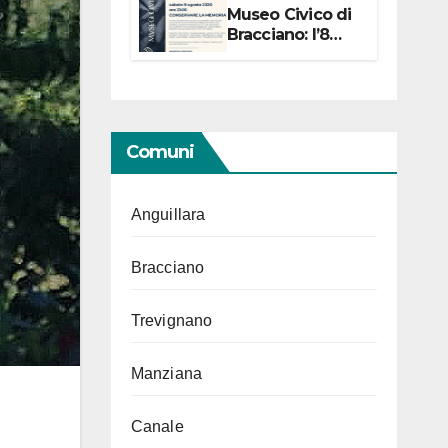
Museo Civico di
Bracciano: l’8
agosto per i 20
anni progetto
“Conservare la
memoria”
Comuni
Anguillara
Bracciano
Trevignano
Manziana
Canale