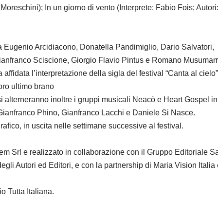
 Moreschini); In un giorno di vento (Interprete: Fabio Fois; Autori
da Eugenio Arcidiacono, Donatella Pandimiglio, Dario Salvatori,
ianfranco Sciscione, Giorgio Flavio Pintus e Romano Musumarr
 affidata l’interpretazione della sigla del festival “Canta al cielo”
oro ultimo brano
i alterneranno inoltre i gruppi musicali Neacò e Heart Gospel in
sti Gianfranco Phino, Gianfranco Lacchi e Daniele Si Nasce.
afico, in uscita nelle settimane successive al festival.
m Srl e realizzato in collaborazione con il Gruppo Editoriale S
egli Autori ed Editori, e con la partnership di Maria Vision Italia
o Tutta Italiana.