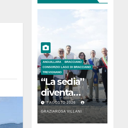
ANGUILLARA
BRACCIANO
CONSORZIO LAGO DI BRACCIANO
TREVIGNANO
“La sedia”
diventa
Belvedere sul
7 AGOSTO 2026
lago di
GRAZIAROSA VILLANI
Bracciano: ieri