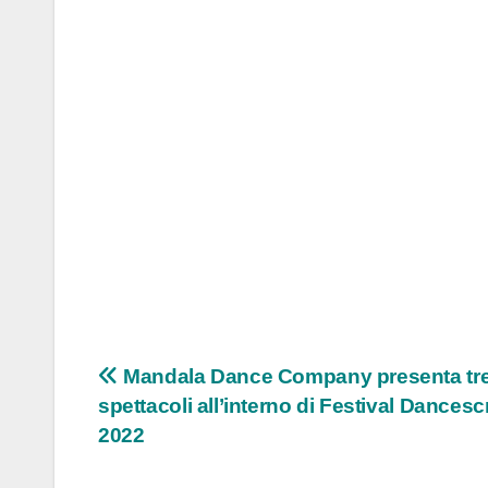
Navigazione
Mandala Dance Company presenta tr
spettacoli all’interno di Festival Dances
articoli
2022