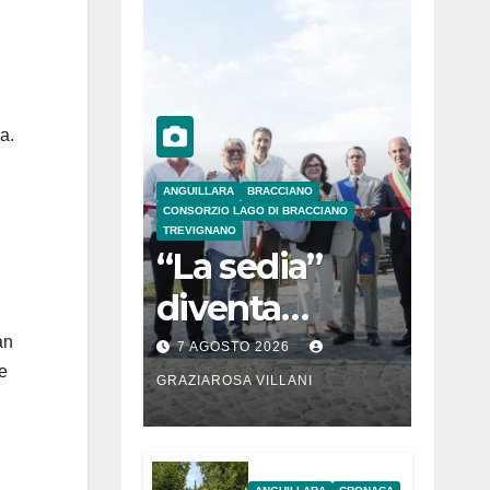
:
a.
ANGUILLARA
BRACCIANO
CONSORZIO LAGO DI BRACCIANO
TREVIGNANO
“La sedia”
diventa
Belvedere sul
an
7 AGOSTO 2026
 e
lago di
GRAZIAROSA VILLANI
Bracciano: ieri
l’inaugurazion