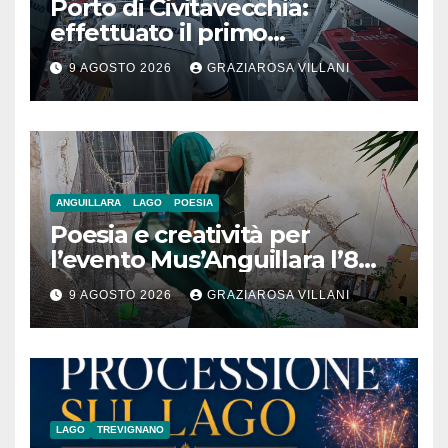
Porto di Civitavecchia:
effettuato il primo
rifornimento di GNL ad una
9 AGOSTO 2026
GRAZIAROSA VILLANI
nave da crociera
ANGUILLARA
LAGO
POESIA
Poesia e creatività per
l’evento Mus’Anguillara l’8
agosto 2026 al Museo
9 AGOSTO 2026
GRAZIAROSA VILLANI
Contadino
LAGO
TREVIGNANO