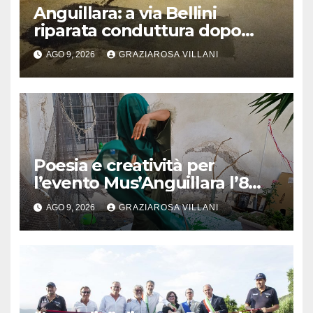
Anguillara: a via Bellini
riparata conduttura dopo
segnalazione IdD
AGO 9, 2026
GRAZIAROSA VILLANI
Poesia e creatività per
l’evento Mus’Anguillara l’8
agosto 2026 al Museo
AGO 9, 2026
GRAZIAROSA VILLANI
Contadino