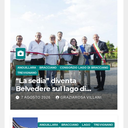
ANGUILLARA
BRACCIANO
CONSORZIO LAGO DI BRACCIANO
TREVIGNANO
“La sedia” diventa
Belvedere sul lago di
Bracciano: ieri
7 AGOSTO 2026
GRAZIAROSA VILLANI
l’inaugurazione
ANGUILLARA
BRACCIANO
LAGO
TREVIGNANO