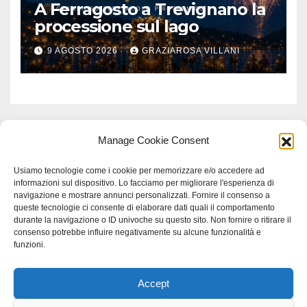
A Ferragosto a Trevignano la
processione sul lago
9 AGOSTO 2026
GRAZIAROSA VILLANI
Manage Cookie Consent
Usiamo tecnologie come i cookie per memorizzare e/o accedere ad
informazioni sul dispositivo. Lo facciamo per migliorare l'esperienza di
navigazione e mostrare annunci personalizzati. Fornire il consenso a
queste tecnologie ci consente di elaborare dati quali il comportamento
durante la navigazione o ID univoche su questo sito. Non fornire o ritirare il
consenso potrebbe influire negativamente su alcune funzionalità e
funzioni.
Accept
Proudly powered by WordPress
|
Tema: Newspaperex di
Themeansar
.