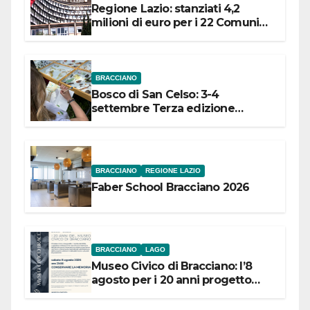
Regione Lazio: stanziati 4,2
milioni di euro per i 22 Comuni
dell’Etruria Meridionale
BRACCIANO
Bosco di San Celso: 3-4
settembre Terza edizione
Festival “Storie in cielo e in terra”
BRACCIANO
REGIONE LAZIO
Faber School Bracciano 2026
BRACCIANO
LAGO
Museo Civico di Bracciano: l’8
agosto per i 20 anni progetto
“Conservare la memoria”