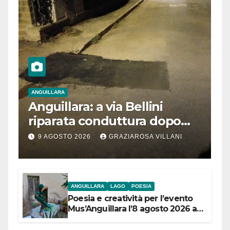
ANGUILLARA
Anguillara: a via Bellini
riparata conduttura dopo
segnalazione IdD
9 AGOSTO 2026
GRAZIAROSA VILLANI
ANGUILLARA
LAGO
POESIA
Poesia e creatività per l’evento
Mus’Anguillara l’8 agosto 2026 al
Museo Contadino