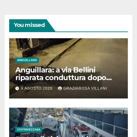
You missed
ANGUILLARA
Anguillara: a via Bellini
riparata conduttura dopo
segnalazione IdD
9 AGOSTO 2026
GRAZIAROSA VILLANI
CIVITAVECCHIA