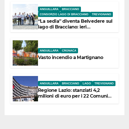
ANGUILLARA
BRACCIANO
CONSORZIO LAGO DI BRACCIANO
TREVIGNANO
“La sedia” diventa Belvedere sul
lago di Bracciano: ieri
l’inaugurazione
ANGUILLARA
CRONACA
Vasto incendio a Martignano
ANGUILLARA
BRACCIANO
LAGO
TREVIGNANO
Regione Lazio: stanziati 4,2
milioni di euro per i 22 Comuni
dell’Etruria Meridionale