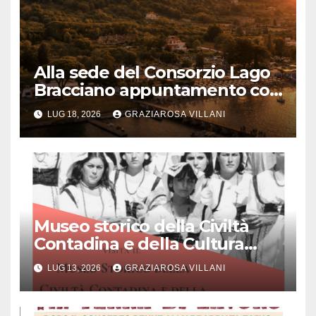
Alla sede del Consorzio Lago
Bracciano appuntamento col
Bel Canto: domenica 19 luglio
LUG 18, 2026
GRAZIAROSA VILLANI
2026 alle 19 concerto lirico ad
ingresso libero
Museo storico della Civiltà
Contadina e della Cultura
Popolare “Augusto Montori”:
LUG 13, 2026
GRAZIAROSA VILLANI
Quando la memoria incontra
l’innovazione