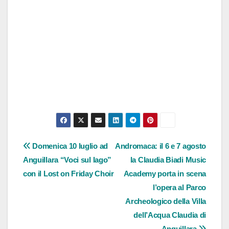
Navigazione
Domenica 10 luglio ad
Andromaca: il 6 e 7 agosto
Anguillara “Voci sul lago”
la Claudia Biadi Music
articoli
con il Lost on Friday Choir
Academy porta in scena
l’opera al Parco
Archeologico della Villa
dell’Acqua Claudia di
Anguillara