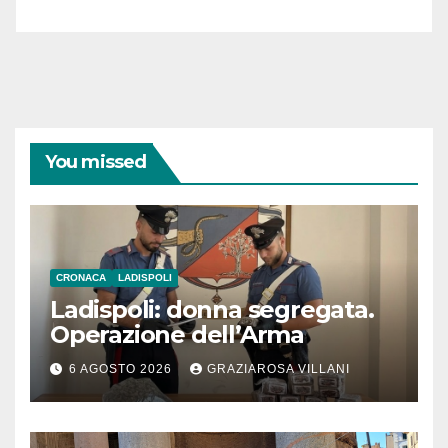
You missed
CRONACA
LADISPOLI
Ladispoli: donna segregata.
Operazione dell’Arma
6 AGOSTO 2026
GRAZIAROSA VILLANI