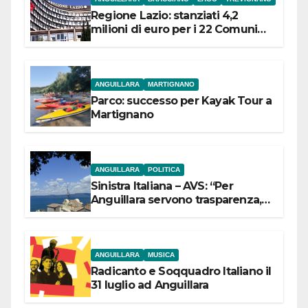
Regione Lazio: stanziati 4,2
milioni di euro per i 22 Comuni
dell’Etruria Meridionale
ANGUILLARA
MARTIGNANO
Parco: successo per Kayak Tour a
Martignano
ANGUILLARA
POLITICA
Sinistra Italiana – AVS: “Per
Anguillara servono trasparenza,
partecipazione e scelte politiche
coraggiose”
ANGUILLARA
MUSICA
Radicanto e Soqquadro Italiano il
31 luglio ad Anguillara