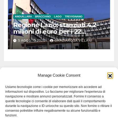
ANGUILLARA
BRACCIANO
LAGO
TREVIGNANO
Regione Lazio: stanziati 4,2
milioni di euro per i 22
Comuni dell’Etruria
5 AGOSTO 2026
GRAZIAROSA VILLANI
Meridionale
Manage Cookie Consent
Usiamo tecnologie come i cookie per memorizzare e/o accedere ad
informazioni sul dispositivo. Lo facciamo per migliorare l'esperienza di
navigazione e mostrare annunci personalizzati. Fornire il consenso a
queste tecnologie ci consente di elaborare dati quali il comportamento
durante la navigazione o ID univoche su questo sito. Non fornire o ritirare il
consenso potrebbe influire negativamente su alcune funzionalità e
funzioni.