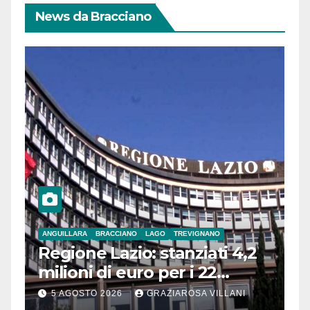
News da Bracciano
ANGUILLARA
BRACCIANO
LAGO
TREVIGNANO
Regione Lazio: stanziati 4,2
milioni di euro per i 22
Comuni dell’Etruria
5 AGOSTO 2026
GRAZIAROSA VILLANI