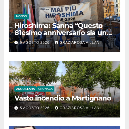
MONDO
Hiroshima: Sanna “Questo
81esimo anniversario sia un
monito per tutti”
6 AGOSTO 2026
GRAZIAROSA VILLANI
ANGUILLARA
CRONACA
Vasto incendio a Martignano
5 AGOSTO 2026
GRAZIAROSA VILLANI