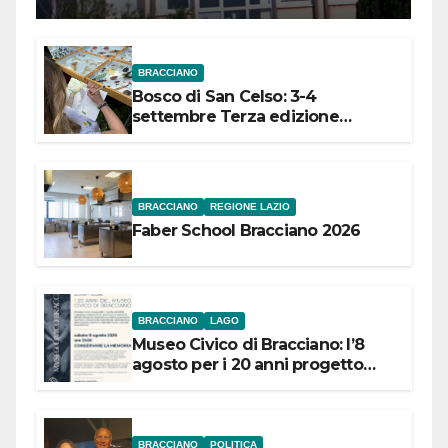
Meridionale
BRACCIANO
Bosco di San Celso: 3-4
settembre Terza edizione
Festival “Storie in cielo e in terra”
BRACCIANO
REGIONE LAZIO
Faber School Bracciano 2026
BRACCIANO
LAGO
Museo Civico di Bracciano: l’8
agosto per i 20 anni progetto
“Conservare la memoria”
BRACCIANO
POLITICA