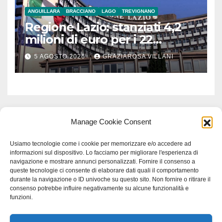
ANGUILLARA
BRACCIANO
LAGO
TREVIGNANO
Regione Lazio: stanziati 4,2
milioni di euro per i 22
Comuni dell’Etruria
5 AGOSTO 2026
GRAZIAROSA VILLANI
Meridionale
Manage Cookie Consent
Usiamo tecnologie come i cookie per memorizzare e/o accedere ad
informazioni sul dispositivo. Lo facciamo per migliorare l'esperienza di
navigazione e mostrare annunci personalizzati. Fornire il consenso a
queste tecnologie ci consente di elaborare dati quali il comportamento
durante la navigazione o ID univoche su questo sito. Non fornire o ritirare il
consenso potrebbe influire negativamente su alcune funzionalità e
funzioni.