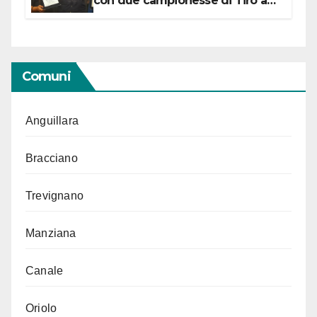
con due campionesse di Tiro a
Segno in vista delle urne
Comuni
Anguillara
Bracciano
Trevignano
Manziana
Canale
Oriolo