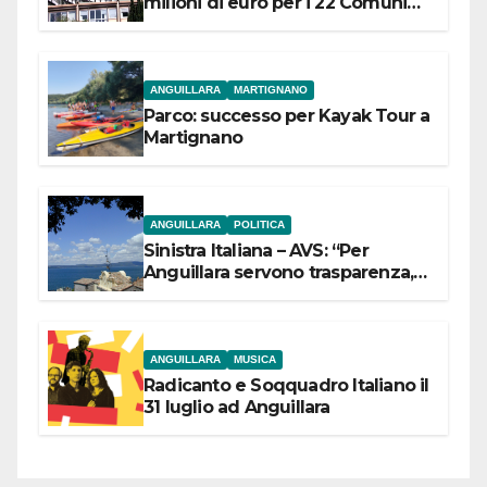
milioni di euro per i 22 Comuni
dell’Etruria Meridionale
ANGUILLARA
MARTIGNANO
Parco: successo per Kayak Tour a
Martignano
ANGUILLARA
POLITICA
Sinistra Italiana – AVS: “Per
Anguillara servono trasparenza,
partecipazione e scelte politiche
coraggiose”
ANGUILLARA
MUSICA
Radicanto e Soqquadro Italiano il
31 luglio ad Anguillara