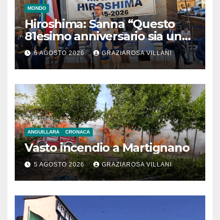
MONDO
Hiroshima: Sanna “Questo
81esimo anniversario sia un
monito per tutti”
6 AGOSTO 2026
GRAZIAROSA VILLANI
ANGUILLARA
CRONACA
Vasto incendio a Martignano
5 AGOSTO 2026
GRAZIAROSA VILLANI