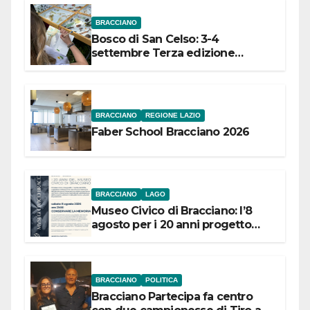
BRACCIANO
Bosco di San Celso: 3-4
settembre Terza edizione
Festival “Storie in cielo e in terra”
BRACCIANO
REGIONE LAZIO
Faber School Bracciano 2026
BRACCIANO
LAGO
Museo Civico di Bracciano: l’8
agosto per i 20 anni progetto
“Conservare la memoria”
BRACCIANO
POLITICA
Bracciano Partecipa fa centro