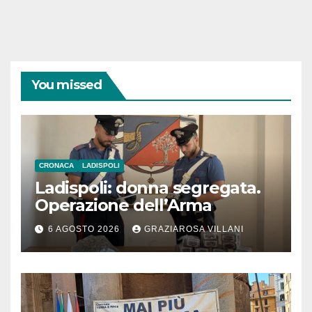
You missed
CRONACA
LADISPOLI
Ladispoli: donna segregata.
Operazione dell’Arma
6 AGOSTO 2026
GRAZIAROSA VILLANI