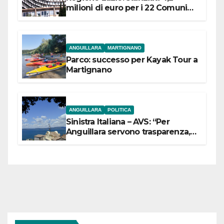
milioni di euro per i 22 Comuni
dell’Etruria Meridionale
ANGUILLARA
MARTIGNANO
Parco: successo per Kayak Tour a
Martignano
ANGUILLARA
POLITICA
Sinistra Italiana – AVS: “Per
Anguillara servono trasparenza,
partecipazione e scelte politiche
coraggiose”