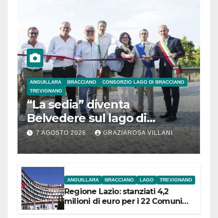
ANGUILLARA
BRACCIANO
CONSORZIO LAGO DI BRACCIANO
TREVIGNANO
“La sedia” diventa
Belvedere sul lago di
Bracciano: ieri
7 AGOSTO 2026
GRAZIAROSA VILLANI
l’inaugurazione
ANGUILLARA
BRACCIANO
LAGO
TREVIGNANO
Regione Lazio: stanziati 4,2
milioni di euro per i 22 Comuni
dell’Etruria Meridionale