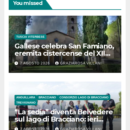
You missed
TUSCIA VITERBESE
Gallese celebra San Famiano,
eremita cistercense del XII
secolo
7 AGOSTO 2026
GRAZIAROSA VILLANI
ANGUILLARA
BRACCIANO
CONSORZIO LAGO DI BRACCIANO
TREVIGNANO
“La sedia” diventa Belvedere
sul lago di Bracciano: ieri
l’inaugurazione
7 AGOSTO 2026
GRAZIAROSA VILLANI