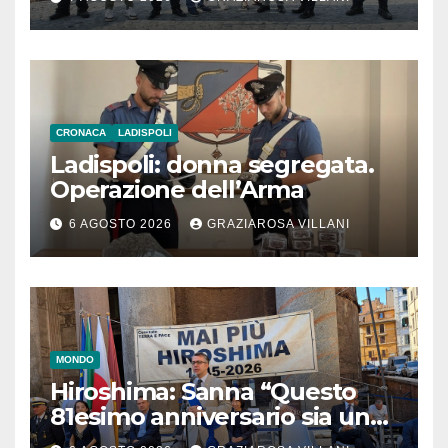
CRONACA
LADISPOLI
Ladispoli: donna segregata.
Operazione dell’Arma
6 AGOSTO 2026
GRAZIAROSA VILLANI
MONDO
Hiroshima: Sanna “Questo
81esimo anniversario sia un
monito per tutti”