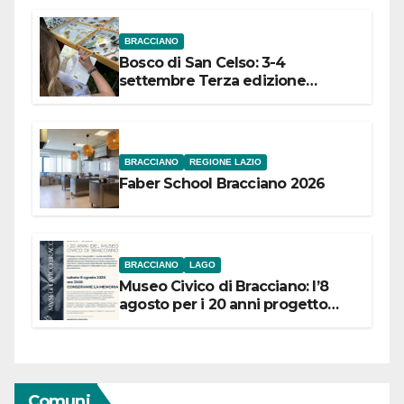
BRACCIANO
Bosco di San Celso: 3-4
settembre Terza edizione
Festival “Storie in cielo e in terra”
BRACCIANO
REGIONE LAZIO
Faber School Bracciano 2026
BRACCIANO
LAGO
Museo Civico di Bracciano: l’8
agosto per i 20 anni progetto
“Conservare la memoria”
Comuni