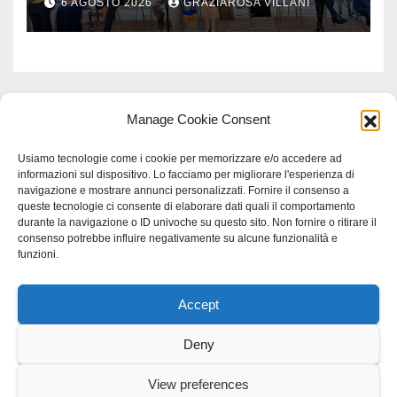
6 AGOSTO 2026
GRAZIAROSA VILLANI
Manage Cookie Consent
Usiamo tecnologie come i cookie per memorizzare e/o accedere ad
informazioni sul dispositivo. Lo facciamo per migliorare l'esperienza di
navigazione e mostrare annunci personalizzati. Fornire il consenso a
queste tecnologie ci consente di elaborare dati quali il comportamento
durante la navigazione o ID univoche su questo sito. Non fornire o ritirare il
consenso potrebbe influire negativamente su alcune funzionalità e
funzioni.
Accept
Proudly powered by WordPress
|
Tema: Newspaperex di
Themeansar
.
Deny
Home
Gerenza
home
Lavoro
Scienza
studio specialistico bracciano
View preferences
Villani Comunicazione