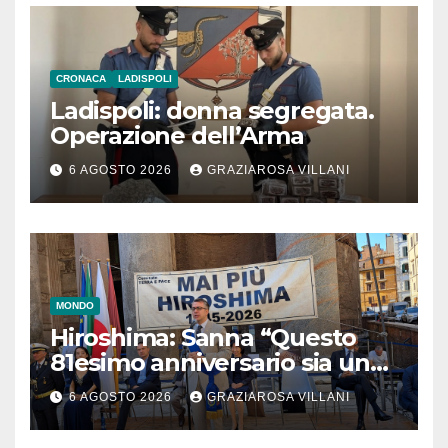
CRONACA
LADISPOLI
Ladispoli: donna segregata.
Operazione dell’Arma
6 AGOSTO 2026
GRAZIAROSA VILLANI
MONDO
Hiroshima: Sanna “Questo
81esimo anniversario sia un
monito per tutti”
6 AGOSTO 2026
GRAZIAROSA VILLANI