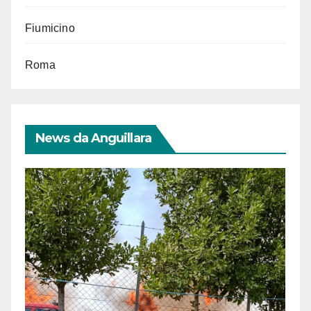
Fiumicino
Roma
News da Anguillara