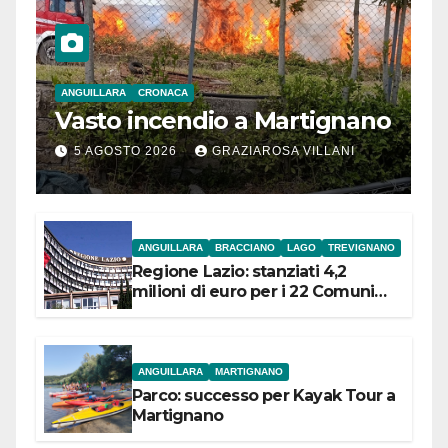
ANGUILLARA
CRONACA
Vasto incendio a Martignano
5 AGOSTO 2026
GRAZIAROSA VILLANI
ANGUILLARA
BRACCIANO
LAGO
TREVIGNANO
Regione Lazio: stanziati 4,2
milioni di euro per i 22 Comuni
dell’Etruria Meridionale
ANGUILLARA
MARTIGNANO
Parco: successo per Kayak Tour a
Martignano