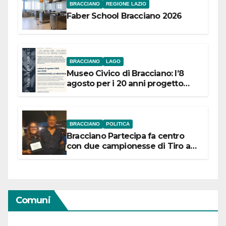
BRACCIANO
REGIONE LAZIO
Faber School Bracciano 2026
BRACCIANO
LAGO
Museo Civico di Bracciano: l’8
agosto per i 20 anni progetto
“Conservare la memoria”
BRACCIANO
POLITICA
Bracciano Partecipa fa centro
con due campionesse di Tiro a
Segno in vista delle urne
Comuni