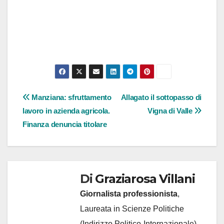
Navigazione
Manziana: sfruttamento
Allagato il sottopasso di
lavoro in azienda agricola.
Vigna di Valle
articoli
Finanza denuncia titolare
Di
Graziarosa Villani
Giornalista professionista
,
Laureata in Scienze Politiche
(Indirizzo Politico-Internazionale)