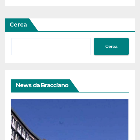
Cerca
Cerca
News da Bracciano