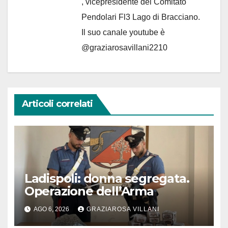
, vicepresidente del Comitato
Pendolari Fl3 Lago di Bracciano.
Il suo canale youtube è
@graziarosavillani2210
Articoli correlati
Ladispoli: donna segregata.
Operazione dell’Arma
AGO 6, 2026
GRAZIAROSA VILLANI