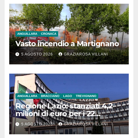
ANGUILLARA
CRONACA
Vasto incendio a Martignano
5 AGOSTO 2026
GRAZIAROSA VILLANI
ANGUILLARA
BRACCIANO
LAGO
TREVIGNANO
Regione Lazio: stanziati 4,2
milioni di euro per i 22
Comuni dell’Etruria
5 AGOSTO 2026
GRAZIAROSA VILLANI
Meridionale