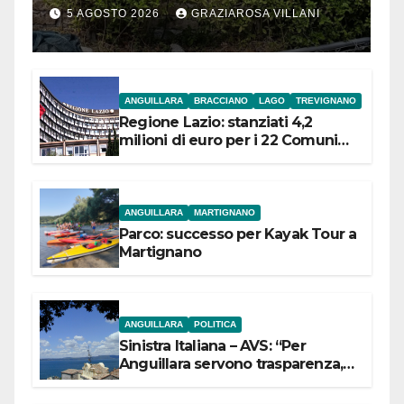
5 AGOSTO 2026
GRAZIAROSA VILLANI
ANGUILLARA
BRACCIANO
LAGO
TREVIGNANO
Regione Lazio: stanziati 4,2
milioni di euro per i 22 Comuni
dell’Etruria Meridionale
ANGUILLARA
MARTIGNANO
Parco: successo per Kayak Tour a
Martignano
ANGUILLARA
POLITICA
Sinistra Italiana – AVS: “Per
Anguillara servono trasparenza,
partecipazione e scelte politiche
coraggiose”