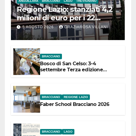
ANGUILLARA
BRACCIANO
LAGO
TREVIGNANO
Regione Lazio: stanziati 4,2
milioni di euro per i 22
Comuni dell’Etruria
5 AGOSTO 2026
GRAZIAROSA VILLANI
Meridionale
BRACCIANO
Bosco di San Celso: 3-4
settembre Terza edizione
Festival “Storie in cielo e in terra”
BRACCIANO
REGIONE LAZIO
Faber School Bracciano 2026
BRACCIANO
LAGO