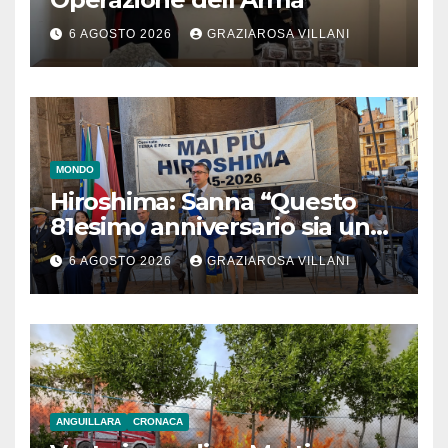
6 AGOSTO 2026
GRAZIAROSA VILLANI
MONDO
Hiroshima: Sanna “Questo
81esimo anniversario sia un
monito per tutti”
6 AGOSTO 2026
GRAZIAROSA VILLANI
ANGUILLARA
CRONACA