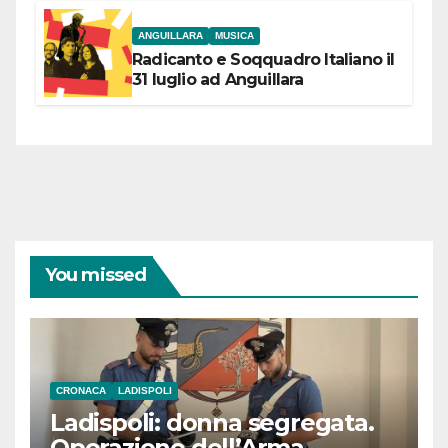
ANGUILLARA
MUSICA
Radicanto e Soqquadro Italiano il
31 luglio ad Anguillara
You missed
CRONACA
LADISPOLI
Ladispoli: donna segregata.
Operazione dell’Arma