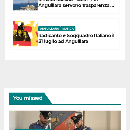
Anguillara servono trasparenza,
partecipazione e scelte politiche
coraggiose”
ANGUILLARA
MUSICA
Radicanto e Soqquadro Italiano il
31 luglio ad Anguillara
You missed