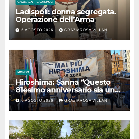
CRONACA
LADISPOLI
Ladispoli: donna segregata.
Operazione dell’Arma
6 AGOSTO 2026
GRAZIAROSA VILLANI
MONDO
Hiroshima: Sanna “Questo
81esimo anniversario sia un
monito per tutti”
6 AGOSTO 2026
GRAZIAROSA VILLANI