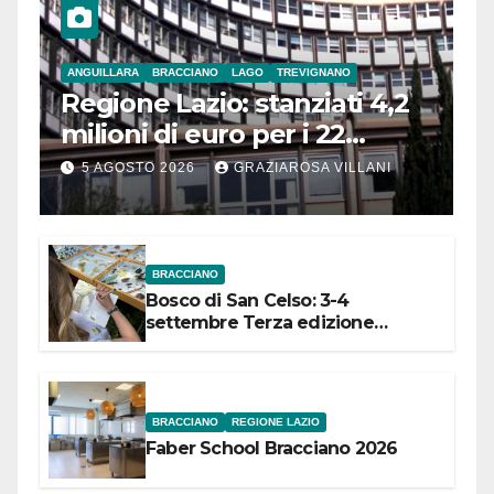
ANGUILLARA
BRACCIANO
LAGO
TREVIGNANO
Regione Lazio: stanziati 4,2
milioni di euro per i 22
Comuni dell’Etruria
5 AGOSTO 2026
GRAZIAROSA VILLANI
Meridionale
BRACCIANO
Bosco di San Celso: 3-4
settembre Terza edizione
Festival “Storie in cielo e in terra”
BRACCIANO
REGIONE LAZIO
Faber School Bracciano 2026