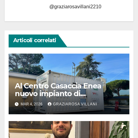
@graziarosavillani2210
Articoli correlati
Al Centro Casaccia Enea
nuovo impianto di
separazione idrogeno-
MAR 4, 2026
GRAZIAROSA VILLANI
metano