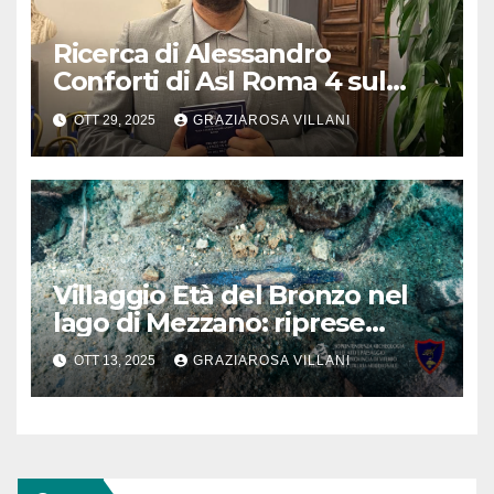
Ricerca di Alessandro
Conforti di Asl Roma 4 sul
Journal of Clinical Medicine
OTT 29, 2025
GRAZIAROSA VILLANI
Villaggio Età del Bronzo nel
lago di Mezzano: riprese
ricerche archeologiche
OTT 13, 2025
GRAZIAROSA VILLANI
subacquee