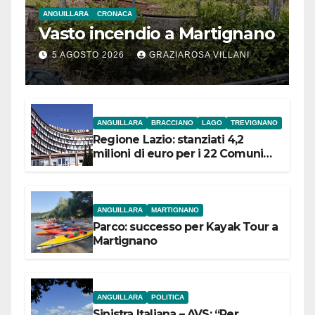
ANGUILLARA
CRONACA
Vasto incendio a Martignano
5 AGOSTO 2026
GRAZIAROSA VILLANI
ANGUILLARA
BRACCIANO
LAGO
TREVIGNANO
Regione Lazio: stanziati 4,2
milioni di euro per i 22 Comuni
dell’Etruria Meridionale
ANGUILLARA
MARTIGNANO
Parco: successo per Kayak Tour a
Martignano
ANGUILLARA
POLITICA
Sinistra Italiana – AVS: “Per