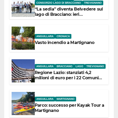
CONSORZIO LAGO DI BRACCIANO
TREVIGNANO
“La sedia” diventa Belvedere sul
lago di Bracciano: ieri
l’inaugurazione
ANGUILLARA
CRONACA
Vasto incendio a Martignano
ANGUILLARA
BRACCIANO
LAGO
TREVIGNANO
Regione Lazio: stanziati 4,2
milioni di euro per i 22 Comuni
dell’Etruria Meridionale
ANGUILLARA
MARTIGNANO
Parco: successo per Kayak Tour a
Martignano