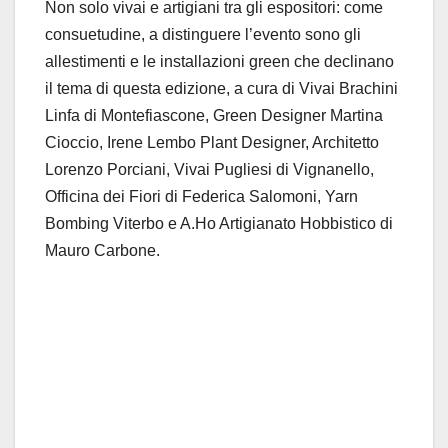
Non solo vivai e artigiani tra gli espositori
:
com
e
consuetudine
,
a distinguere l
’
evento
s
o
no
gli
allestimenti
e le
installazioni
green
c
he
declina
n
o
il te
m
a
di questa edizione
,
a cura di
Vivai Brachini
Linfa di Montefiascone
,
Green Designer Martina
Ciocci
o, Irene Lembo P
la
nt De
signer,
Architetto
Lorenzo Porciani
,
Vivai Pugliesi di Vignanello
,
Officina dei Fiori di Federica Salomoni
,
Yarn
Bombing Viterbo
e
A.Ho Artigianato Hobbistico di
Mauro Carbone
.