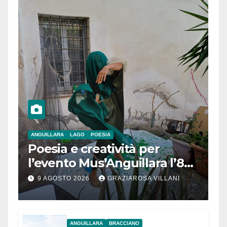
ANGUILLARA
LAGO
POESIA
Poesia e creatività per
l’evento Mus’Anguillara l’8
agosto 2026 al Museo
9 AGOSTO 2026
GRAZIAROSA VILLANI
Contadino
ANGUILLARA
BRACCIANO