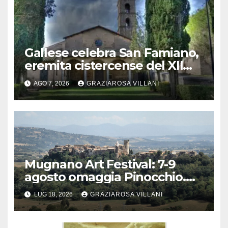
Gallese celebra San Famiano,
eremita cistercense del XII
secolo
AGO 7, 2026
GRAZIAROSA VILLANI
Mugnano Art Festival: 7-9
agosto omaggia Pinocchio.
Scenografie degli studenti di
LUG 18, 2026
GRAZIAROSA VILLANI
Anguillara