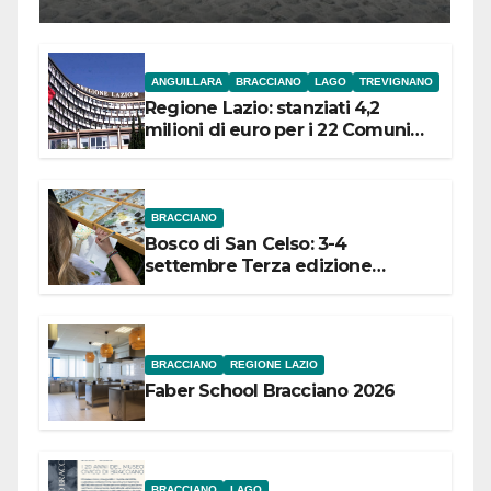
l’inaugurazione
ANGUILLARA
BRACCIANO
LAGO
TREVIGNANO
Regione Lazio: stanziati 4,2
milioni di euro per i 22 Comuni
dell’Etruria Meridionale
BRACCIANO
Bosco di San Celso: 3-4
settembre Terza edizione
Festival “Storie in cielo e in terra”
BRACCIANO
REGIONE LAZIO
Faber School Bracciano 2026
BRACCIANO
LAGO