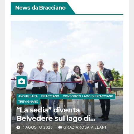
News da Bracciano
ANGUILLARA
BRACCIANO
CONSORZIO LAGO DI BRACCIANO
TREVIGNANO
“La sedia” diventa
Belvedere sul lago di
Bracciano: ieri
7 AGOSTO 2026
GRAZIAROSA VILLANI