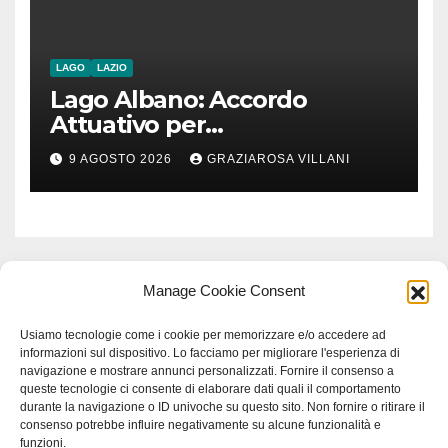
chiunque li attraversi”
LAGO
LAZIO
Lago Albano: Accordo
Attuativo per
l’interconnessione
9 AGOSTO 2026
GRAZIAROSA VILLANI
acquedottistica da 29,5
milioni di euro
Manage Cookie Consent
Usiamo tecnologie come i cookie per memorizzare e/o accedere ad
informazioni sul dispositivo. Lo facciamo per migliorare l'esperienza di
navigazione e mostrare annunci personalizzati. Fornire il consenso a
queste tecnologie ci consente di elaborare dati quali il comportamento
durante la navigazione o ID univoche su questo sito. Non fornire o ritirare il
consenso potrebbe influire negativamente su alcune funzionalità e
funzioni.