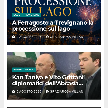
LAGO
TREVIGNANO
A Ferragosto a Trevignano la
processione sul lago
9 AGOSTO 2026
GRAZIAROSA VILLANI
ESTERI
MONDO
Kan Taniya e Vito Grittani
diplomatici dell’Abcasia
contro nota del governo
9 AGOSTO 2026
GRAZIAROSA VILLANI
romeno. “Non si può invocare
la costruzione di ponti e allo
stesso tempo condannare