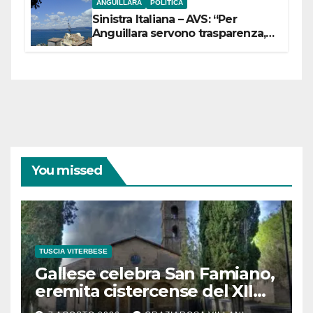
ANGUILLARA
POLITICA
Sinistra Italiana – AVS: “Per
Anguillara servono trasparenza,
partecipazione e scelte politiche
coraggiose”
You missed
TUSCIA VITERBESE
Gallese celebra San Famiano,
eremita cistercense del XII
secolo