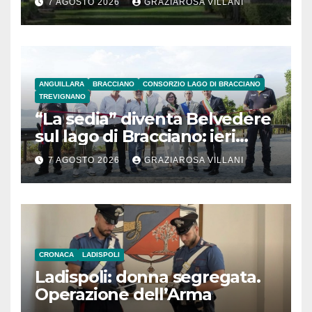
7 AGOSTO 2026
GRAZIAROSA VILLANI
ANGUILLARA
BRACCIANO
CONSORZIO LAGO DI BRACCIANO
TREVIGNANO
“La sedia” diventa Belvedere
sul lago di Bracciano: ieri
l’inaugurazione
7 AGOSTO 2026
GRAZIAROSA VILLANI
CRONACA
LADISPOLI
Ladispoli: donna segregata.
Operazione dell’Arma