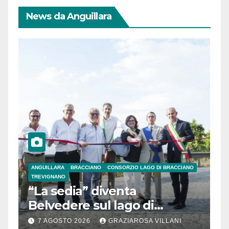
News da Anguillara
ANGUILLARA
BRACCIANO
CONSORZIO LAGO DI BRACCIANO
TREVIGNANO
“La sedia” diventa
Belvedere sul lago di
Bracciano: ieri
7 AGOSTO 2026
GRAZIAROSA VILLANI