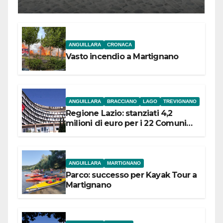
l’inaugurazione
ANGUILLARA
CRONACA
Vasto incendio a Martignano
ANGUILLARA
BRACCIANO
LAGO
TREVIGNANO
Regione Lazio: stanziati 4,2
milioni di euro per i 22 Comuni
dell’Etruria Meridionale
ANGUILLARA
MARTIGNANO
Parco: successo per Kayak Tour a
Martignano