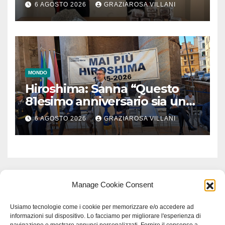
6 AGOSTO 2026
GRAZIAROSA VILLANI
MONDO
Hiroshima: Sanna “Questo
81esimo anniversario sia un
monito per tutti”
6 AGOSTO 2026
GRAZIAROSA VILLANI
Manage Cookie Consent
Usiamo tecnologie come i cookie per memorizzare e/o accedere ad
informazioni sul dispositivo. Lo facciamo per migliorare l'esperienza di