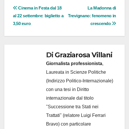
Navigazione
Cinema in Festa dal 18
La Madonna di
al 22 settembre: biglietto a
Trevignano: fenomeno in
articoli
3,50 euro
crescendo
Di
Graziarosa Villani
Giornalista professionista
,
Laureata in Scienze Politiche
(Indirizzo Politico-Internazionale)
con una tesi in Diritto
internazionale dal titolo
"Successione tra Stati nei
Trattati" (relatore Luigi Ferrari
Bravo) con particolare