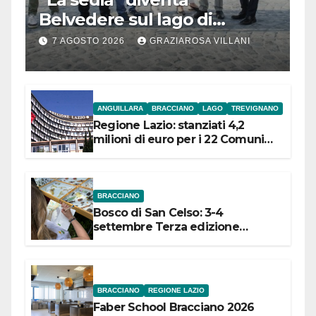
Belvedere sul lago di
Bracciano: ieri
7 AGOSTO 2026
GRAZIAROSA VILLANI
l’inaugurazione
ANGUILLARA
BRACCIANO
LAGO
TREVIGNANO
Regione Lazio: stanziati 4,2
milioni di euro per i 22 Comuni
dell’Etruria Meridionale
BRACCIANO
Bosco di San Celso: 3-4
settembre Terza edizione
Festival “Storie in cielo e in terra”
BRACCIANO
REGIONE LAZIO
Faber School Bracciano 2026