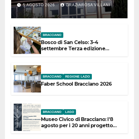
Comuni dell’Etruria
5 AGOSTO 2026
GRAZIAROSA VILLANI
Meridionale
BRACCIANO
Bosco di San Celso: 3-4
settembre Terza edizione
Festival “Storie in cielo e in terra”
BRACCIANO
REGIONE LAZIO
Faber School Bracciano 2026
BRACCIANO
LAGO
Museo Civico di Bracciano: l’8
agosto per i 20 anni progetto
“Conservare la memoria”