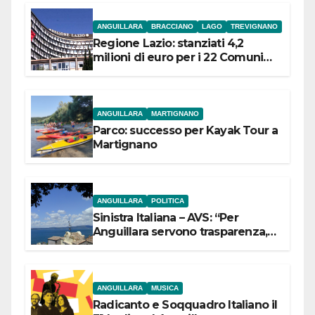
ANGUILLARA
BRACCIANO
LAGO
TREVIGNANO
Regione Lazio: stanziati 4,2
milioni di euro per i 22 Comuni
dell’Etruria Meridionale
ANGUILLARA
MARTIGNANO
Parco: successo per Kayak Tour a
Martignano
ANGUILLARA
POLITICA
Sinistra Italiana – AVS: “Per
Anguillara servono trasparenza,
partecipazione e scelte politiche
coraggiose”
ANGUILLARA
MUSICA
Radicanto e Soqquadro Italiano il