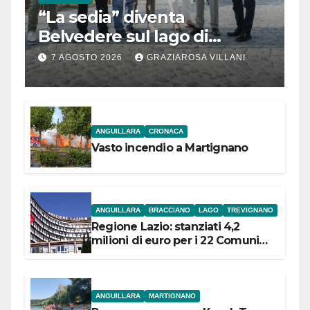
“La sedia” diventa
Belvedere sul lago di
Bracciano: ieri
7 AGOSTO 2026
GRAZIAROSA VILLANI
l’inaugurazione
ANGUILLARA
CRONACA
Vasto incendio a Martignano
ANGUILLARA
BRACCIANO
LAGO
TREVIGNANO
Regione Lazio: stanziati 4,2
milioni di euro per i 22 Comuni
dell’Etruria Meridionale
ANGUILLARA
MARTIGNANO