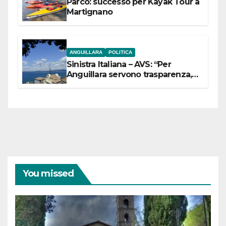
Parco: successo per Kayak Tour a
Martignano
ANGUILLARA
POLITICA
Sinistra Italiana – AVS: “Per
Anguillara servono trasparenza,
partecipazione e scelte politiche
coraggiose”
You missed