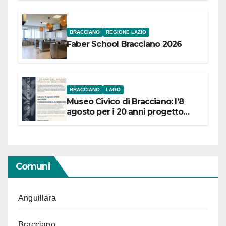
BRACCIANO
REGIONE LAZIO
Faber School Bracciano 2026
BRACCIANO
LAGO
Museo Civico di Bracciano: l’8
agosto per i 20 anni progetto
“Conservare la memoria”
Comuni
Anguillara
Bracciano