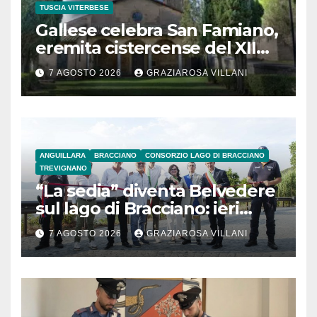
TUSCIA VITERBESE
Gallese celebra San Famiano,
eremita cistercense del XII
secolo
7 AGOSTO 2026
GRAZIAROSA VILLANI
ANGUILLARA
BRACCIANO
CONSORZIO LAGO DI BRACCIANO
TREVIGNANO
“La sedia” diventa Belvedere
sul lago di Bracciano: ieri
l’inaugurazione
7 AGOSTO 2026
GRAZIAROSA VILLANI