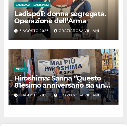
CRONACA
LADISPOLI
Ladispoli: donna segregata.
Operazione dell’Arma
6 AGOSTO 2026
GRAZIAROSA VILLANI
MONDO
Hiroshima: Sanna “Questo
81esimo anniversario sia un
monito per tutti”
6 AGOSTO 2026
GRAZIAROSA VILLANI