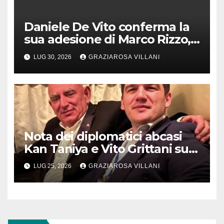
Daniele De Vito conferma la
sua adesione di Marco Rizzo,
nel rispetto delle decisioni
LUG 30, 2026
GRAZIAROSA VILLANI
del 1° Congress
Nota dei diplomatici abcasi
Kan Taniya e Vito Grittani su
cosiddetto “ritiro
LUG 25, 2026
GRAZIAROSA VILLANI
riconoscimento” di Abcasia e
Ossezia del Sud da parte della
Siria