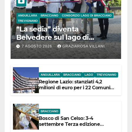
ANGUILLARA
BRACCIANO
CONSORZIO LAGO DI BRACCIANO
TREVIGNANO
“La sedia” diventa
Belvedere sul lago di
Bracciano: ieri
7 AGOSTO 2026
GRAZIAROSA VILLANI
l’inaugurazione
ANGUILLARA
BRACCIANO
LAGO
TREVIGNANO
Regione Lazio: stanziati 4,2
milioni di euro per i 22 Comuni
dell’Etruria Meridionale
BRACCIANO
Bosco di San Celso: 3-4
settembre Terza edizione
Festival “Storie in cielo e in terra”