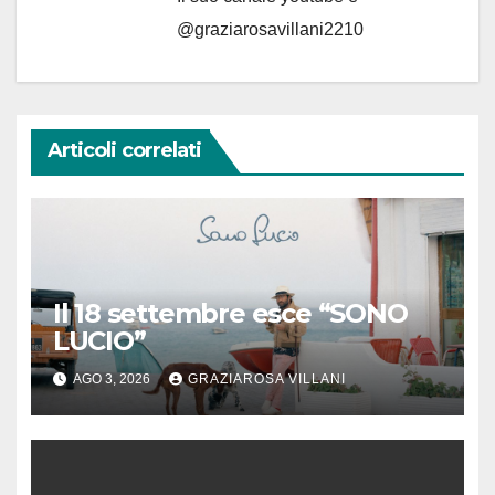
@graziarosavillani2210
Articoli correlati
Il 18 settembre esce “SONO
LUCIO”
AGO 3, 2026
GRAZIAROSA VILLANI