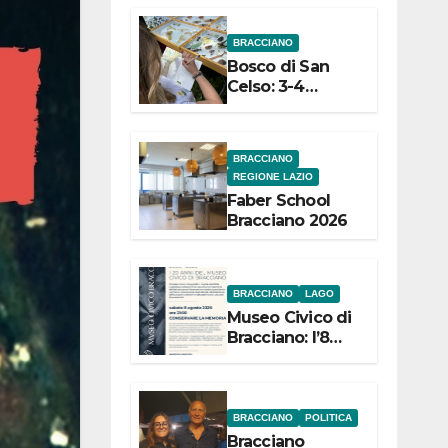
dell’Etruria
BRACCIANO
Meridionale
Bosco di San
Celso: 3-4
settembre
Terza edizione
Festival “Storie
BRACCIANO
in cielo e in
REGIONE LAZIO
terra”
Faber School
Bracciano 2026
BRACCIANO
LAGO
Museo Civico di
Bracciano: l’8
agosto per i 20
anni progetto
“Conservare la
memoria”
BRACCIANO
POLITICA
Bracciano