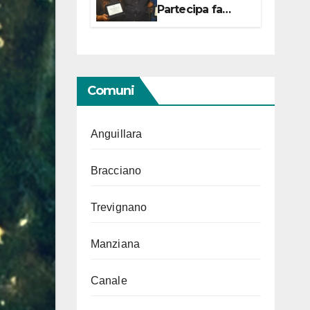
Partecipa fa
centro con due
campionesse di
Tiro a Segno in
vista delle urne
Comuni
Anguillara
Bracciano
Trevignano
Manziana
Canale