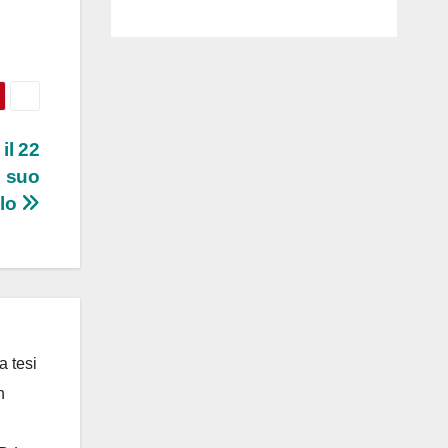
luglio ad
Anguillara
 il 22
l suo
olo
a tesi
n