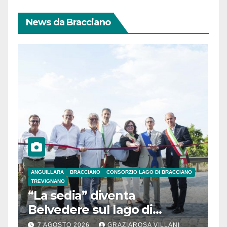
News da Bracciano
ANGUILLARA
BRACCIANO
CONSORZIO LAGO DI BRACCIANO
TREVIGNANO
“La sedia” diventa
Belvedere sul lago di
Bracciano: ieri
7 AGOSTO 2026
GRAZIAROSA VILLANI