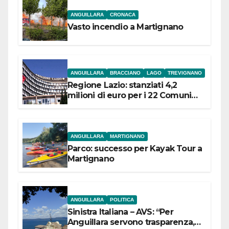
ANGUILLARA
CRONACA
Vasto incendio a Martignano
ANGUILLARA
BRACCIANO
LAGO
TREVIGNANO
Regione Lazio: stanziati 4,2
milioni di euro per i 22 Comuni
dell’Etruria Meridionale
ANGUILLARA
MARTIGNANO
Parco: successo per Kayak Tour a
Martignano
ANGUILLARA
POLITICA
Sinistra Italiana – AVS: “Per
Anguillara servono trasparenza,