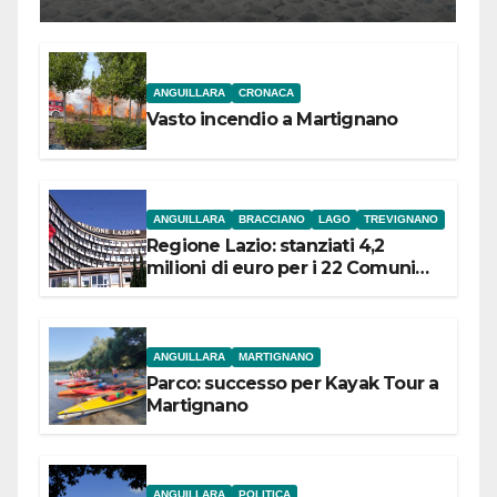
l’inaugurazione
ANGUILLARA
CRONACA
Vasto incendio a Martignano
ANGUILLARA
BRACCIANO
LAGO
TREVIGNANO
Regione Lazio: stanziati 4,2
milioni di euro per i 22 Comuni
dell’Etruria Meridionale
ANGUILLARA
MARTIGNANO
Parco: successo per Kayak Tour a
Martignano
ANGUILLARA
POLITICA