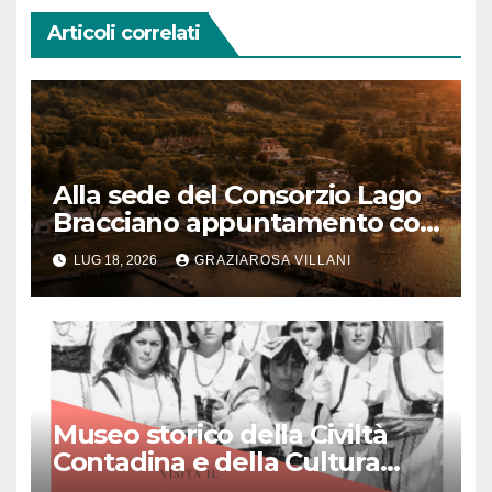
Articoli correlati
Alla sede del Consorzio Lago
Bracciano appuntamento col
Bel Canto: domenica 19 luglio
LUG 18, 2026
GRAZIAROSA VILLANI
2026 alle 19 concerto lirico ad
ingresso libero
Museo storico della Civiltà
Contadina e della Cultura
Popolare “Augusto Montori”: