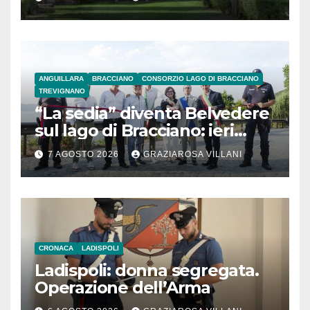
ANGUILLARA
BRACCIANO
CONSORZIO LAGO DI BRACCIANO
TREVIGNANO
“La sedia” diventa Belvedere
sul lago di Bracciano: ieri
l’inaugurazione
7 AGOSTO 2026
GRAZIAROSA VILLANI
CRONACA
LADISPOLI
Ladispoli: donna segregata.
Operazione dell’Arma