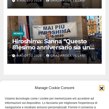
6 AGOSTO 2026
GRAZIAROSA VILLANI
MONDO
Hiroshima: Sanna “Questo
81esimo anniversario sia un
monito per tutti”
6 AGOSTO 2026
GRAZIAROSA VILLANI
Manage Cookie Consent
Usiamo tecnologie come i cookie per memorizzare e/o accedere ad
informazioni sul dispositivo. Lo facciamo per migliorare l'esperienza di
navigazione e mostrare annunci personalizzati. Fornire il consenso a