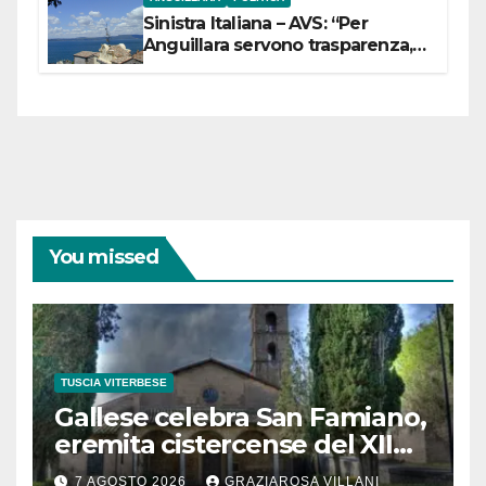
Sinistra Italiana – AVS: “Per
Anguillara servono trasparenza,
partecipazione e scelte politiche
coraggiose”
You missed
TUSCIA VITERBESE
Gallese celebra San Famiano,
eremita cistercense del XII
secolo
7 AGOSTO 2026
GRAZIAROSA VILLANI