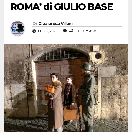
ROMA’ di GIULIO BASE
Di
Graziarosa Villani
#Giulio Base
FEB 6, 2021