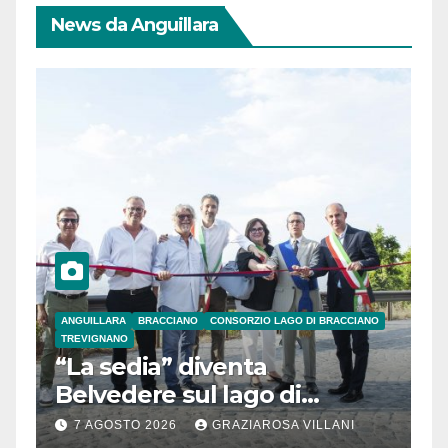
News da Anguillara
ANGUILLARA
BRACCIANO
CONSORZIO LAGO DI BRACCIANO
TREVIGNANO
“La sedia” diventa
Belvedere sul lago di
Bracciano: ieri
7 AGOSTO 2026
GRAZIAROSA VILLANI