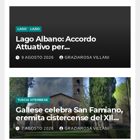
stesso tempo condannare
chiunque li attraversi”
LAGO
LAZIO
Lago Albano: Accordo
Attuativo per
l’interconnessione
9 AGOSTO 2026
GRAZIAROSA VILLANI
acquedottistica da 29,5
milioni di euro
TUSCIA VITERBESE
Gallese celebra San Famiano,
eremita cistercense del XII
secolo
7 AGOSTO 2026
GRAZIAROSA VILLANI