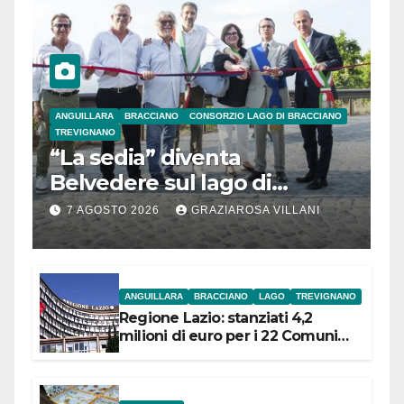
ANGUILLARA
BRACCIANO
CONSORZIO LAGO DI BRACCIANO
TREVIGNANO
“La sedia” diventa
Belvedere sul lago di
Bracciano: ieri
7 AGOSTO 2026
GRAZIAROSA VILLANI
l’inaugurazione
ANGUILLARA
BRACCIANO
LAGO
TREVIGNANO
Regione Lazio: stanziati 4,2
milioni di euro per i 22 Comuni
dell’Etruria Meridionale