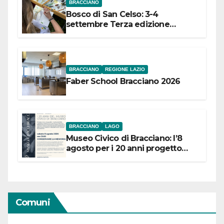
BRACCIANO
Bosco di San Celso: 3-4
settembre Terza edizione
Festival “Storie in cielo e in terra”
BRACCIANO
REGIONE LAZIO
Faber School Bracciano 2026
BRACCIANO
LAGO
Museo Civico di Bracciano: l’8
agosto per i 20 anni progetto
“Conservare la memoria”
Comuni