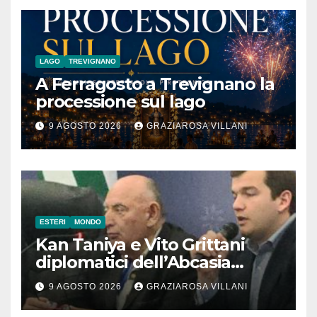
LAGO
TREVIGNANO
A Ferragosto a Trevignano la
processione sul lago
9 AGOSTO 2026
GRAZIAROSA VILLANI
ESTERI
MONDO
Kan Taniya e Vito Grittani
diplomatici dell’Abcasia
contro nota del governo
9 AGOSTO 2026
GRAZIAROSA VILLANI
romeno. “Non si può invocare
la costruzione di ponti e allo