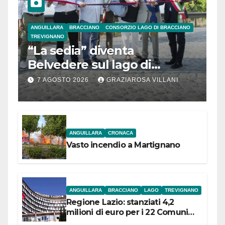
ANGUILLARA
BRACCIANO
CONSORZIO LAGO DI BRACCIANO
TREVIGNANO
“La sedia” diventa
Belvedere sul lago di
Bracciano: ieri
7 AGOSTO 2026
GRAZIAROSA VILLANI
l’inaugurazione
ANGUILLARA
CRONACA
Vasto incendio a Martignano
ANGUILLARA
BRACCIANO
LAGO
TREVIGNANO
Regione Lazio: stanziati 4,2
milioni di euro per i 22 Comuni
dell’Etruria Meridionale