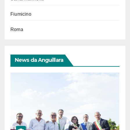
Fiumicino
Roma
News da Anguillara