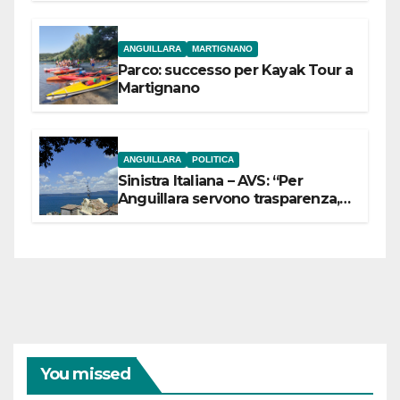
ANGUILLARA
MARTIGNANO
Parco: successo per Kayak Tour a
Martignano
ANGUILLARA
POLITICA
Sinistra Italiana – AVS: “Per
Anguillara servono trasparenza,
partecipazione e scelte politiche
coraggiose”
You missed