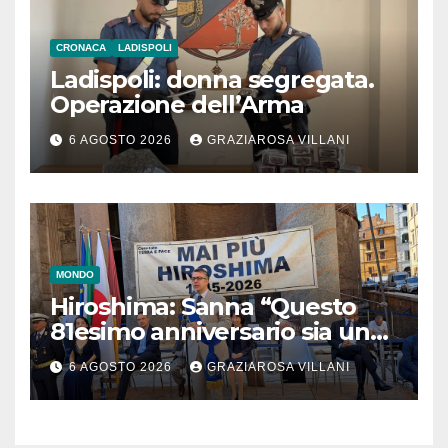
CRONACA
LADISPOLI
Ladispoli: donna segregata.
Operazione dell’Arma
6 AGOSTO 2026
GRAZIAROSA VILLANI
MONDO
Hiroshima: Sanna “Questo
81esimo anniversario sia un
monito per tutti”
6 AGOSTO 2026
GRAZIAROSA VILLANI