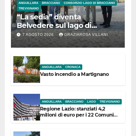
ANGUILLARA
BRACCIANO
CONSORZIO LAGO DI BRACCIANO
TREVIGNANO
“La sedia” diventa
Belvedere sul lago di
Bracciano: ieri
7 AGOSTO 2026
GRAZIAROSA VILLANI
l’inaugurazione
ANGUILLARA
CRONACA
Vasto incendio a Martignano
ANGUILLARA
BRACCIANO
LAGO
TREVIGNANO
Regione Lazio: stanziati 4,2
milioni di euro per i 22 Comuni
dell’Etruria Meridionale