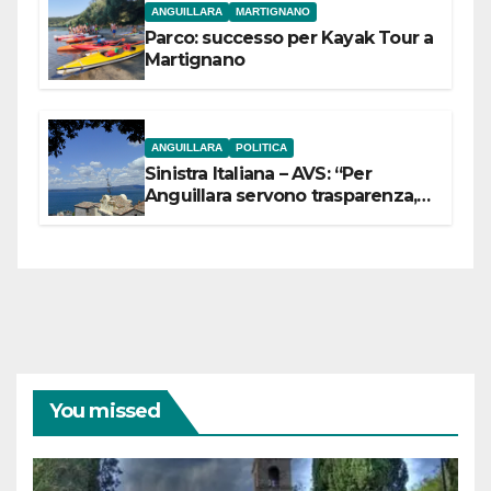
ANGUILLARA
MARTIGNANO
Parco: successo per Kayak Tour a
Martignano
ANGUILLARA
POLITICA
Sinistra Italiana – AVS: “Per
Anguillara servono trasparenza,
partecipazione e scelte politiche
coraggiose”
You missed