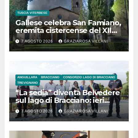
TUSCIA VITERBESE
Gallese celebra San Famiano,
eremita cistercense del XII
secolo
7 AGOSTO 2026
GRAZIAROSA VILLANI
ANGUILLARA
BRACCIANO
CONSORZIO LAGO DI BRACCIANO
TREVIGNANO
“La sedia” diventa Belvedere
sul lago di Bracciano: ieri
l’inaugurazione
7 AGOSTO 2026
GRAZIAROSA VILLANI