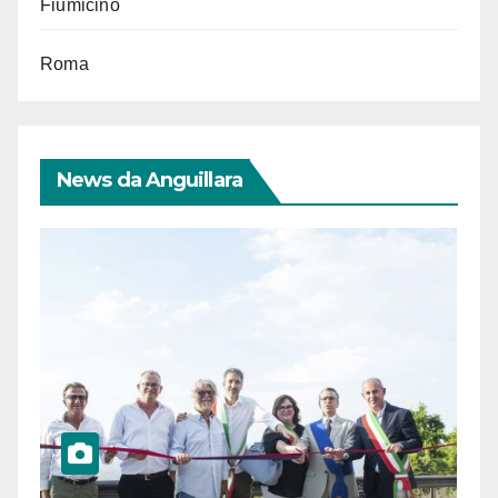
Fiumicino
Roma
News da Anguillara