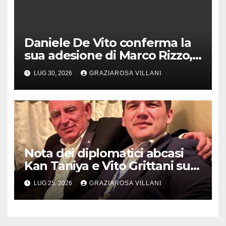
Daniele De Vito conferma la
sua adesione di Marco Rizzo,
nel rispetto delle decisioni
LUG 30, 2026
GRAZIAROSA VILLANI
del 1° Congress
Nota dei diplomatici abcasi
Kan Taniya e Vito Grittani su
cosiddetto “ritiro
LUG 25, 2026
GRAZIAROSA VILLANI
riconoscimento” di Abcasia e
Ossezia del Sud da parte della
Siria