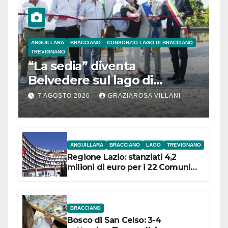
ANGUILLARA
BRACCIANO
CONSORZIO LAGO DI BRACCIANO
TREVIGNANO
“La sedia” diventa
Belvedere sul lago di
Bracciano: ieri
7 AGOSTO 2026
GRAZIAROSA VILLANI
l’inaugurazione
ANGUILLARA
BRACCIANO
LAGO
TREVIGNANO
Regione Lazio: stanziati 4,2
milioni di euro per i 22 Comuni
dell’Etruria Meridionale
BRACCIANO
Bosco di San Celso: 3-4