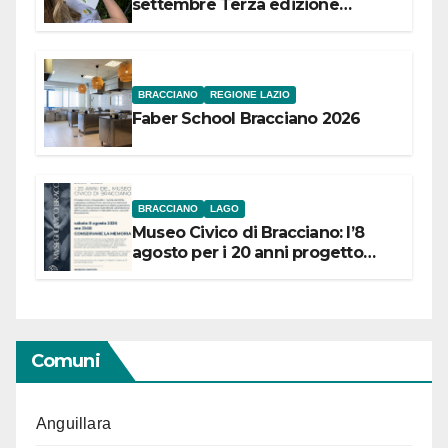
settembre Terza edizione
Festival “Storie in cielo e in terra”
BRACCIANO
REGIONE LAZIO
Faber School Bracciano 2026
BRACCIANO
LAGO
Museo Civico di Bracciano: l’8
agosto per i 20 anni progetto
“Conservare la memoria”
Comuni
Anguillara