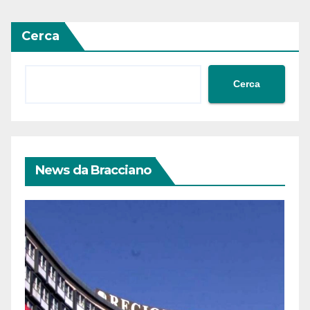
Cerca
Cerca
News da Bracciano