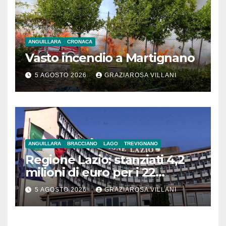
ANGUILLARA
CRONACA
Vasto incendio a Martignano
5 AGOSTO 2026
GRAZIAROSA VILLANI
ANGUILLARA
BRACCIANO
LAGO
TREVIGNANO
Regione Lazio: stanziati 4,2
milioni di euro per i 22
Comuni dell’Etruria
5 AGOSTO 2026
GRAZIAROSA VILLANI
Meridionale