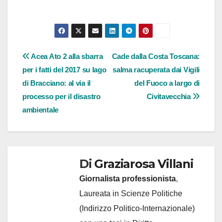
Navigazione
Acea Ato 2 alla sbarra
Cade dalla Costa Toscana:
per i fatti del 2017 su lago
salma racuperata dai Vigili
articoli
di Bracciano: al via il
del Fuoco a largo di
processo per il disastro
Civitavecchia
ambientale
Di
Graziarosa Villani
Giornalista professionista
,
Laureata in Scienze Politiche
(Indirizzo Politico-Internazionale)