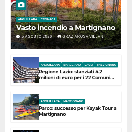
ANGUILLARA
CRONACA
Vasto incendio a Martignano
5 AGOSTO 2026
GRAZIAROSA VILLANI
ANGUILLARA
BRACCIANO
LAGO
TREVIGNANO
Regione Lazio: stanziati 4,2
milioni di euro per i 22 Comuni
dell’Etruria Meridionale
ANGUILLARA
MARTIGNANO
Parco: successo per Kayak Tour a
Martignano