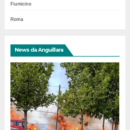
Fiumicino
Roma
News da Anguillara