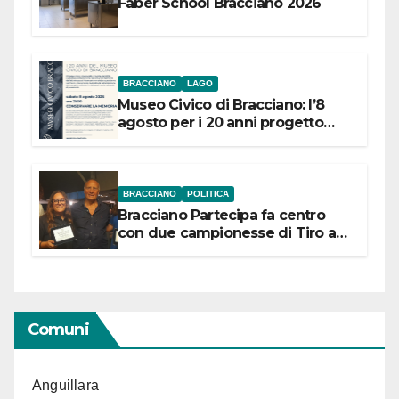
Faber School Bracciano 2026
BRACCIANO
LAGO
Museo Civico di Bracciano: l’8
agosto per i 20 anni progetto
“Conservare la memoria”
BRACCIANO
POLITICA
Bracciano Partecipa fa centro
con due campionesse di Tiro a
Segno in vista delle urne
Comuni
Anguillara