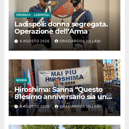
CRONACA
LADISPOLI
Ladispoli: donna segregata.
Operazione dell’Arma
6 AGOSTO 2026
GRAZIAROSA VILLANI
MONDO
Hiroshima: Sanna “Questo
81esimo anniversario sia un
monito per tutti”
6 AGOSTO 2026
GRAZIAROSA VILLANI