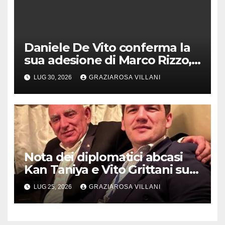
Daniele De Vito conferma la
sua adesione di Marco Rizzo,
nel rispetto delle decisioni
LUG 30, 2026
GRAZIAROSA VILLANI
del 1° Congress
Nota dei diplomatici abcasi
Kan Taniya e Vito Grittani su
cosiddetto “ritiro
LUG 25, 2026
GRAZIAROSA VILLANI
riconoscimento” di Abcasia e
Ossezia del Sud da parte della
Siria