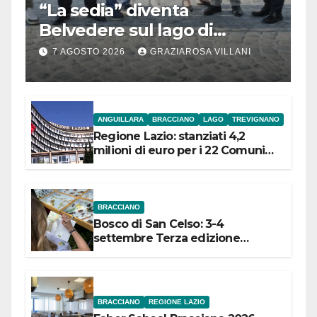
“La sedia” diventa
Belvedere sul lago di
Bracciano: ieri
7 AGOSTO 2026
GRAZIAROSA VILLANI
l’inaugurazione
ANGUILLARA
BRACCIANO
LAGO
TREVIGNANO
Regione Lazio: stanziati 4,2
milioni di euro per i 22 Comuni
dell’Etruria Meridionale
BRACCIANO
Bosco di San Celso: 3-4
settembre Terza edizione
Festival “Storie in cielo e in terra”
BRACCIANO
REGIONE LAZIO