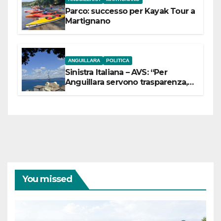
Parco: successo per Kayak Tour a
Martignano
ANGUILLARA
POLITICA
Sinistra Italiana – AVS: “Per
Anguillara servono trasparenza,
partecipazione e scelte politiche
coraggiose”
You missed