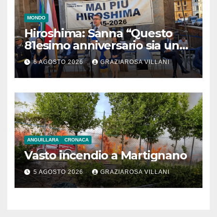
MONDO
Hiroshima: Sanna “Questo
81esimo anniversario sia un
monito per tutti”
6 AGOSTO 2026
GRAZIAROSA VILLANI
ANGUILLARA
CRONACA
Vasto incendio a Martignano
5 AGOSTO 2026
GRAZIAROSA VILLANI