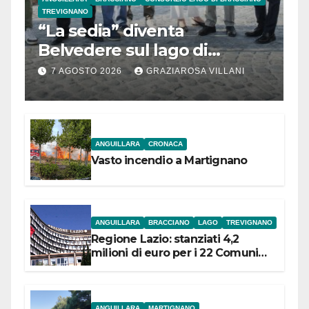
TREVIGNANO
“La sedia” diventa
Belvedere sul lago di
Bracciano: ieri
7 AGOSTO 2026
GRAZIAROSA VILLANI
l’inaugurazione
ANGUILLARA
CRONACA
Vasto incendio a Martignano
ANGUILLARA
BRACCIANO
LAGO
TREVIGNANO
Regione Lazio: stanziati 4,2
milioni di euro per i 22 Comuni
dell’Etruria Meridionale
ANGUILLARA
MARTIGNANO