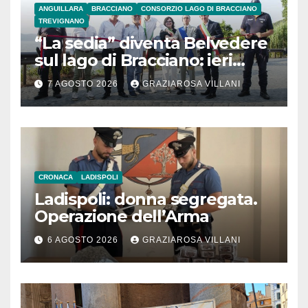
ANGUILLARA
BRACCIANO
CONSORZIO LAGO DI BRACCIANO
TREVIGNANO
“La sedia” diventa Belvedere
sul lago di Bracciano: ieri
l’inaugurazione
7 AGOSTO 2026
GRAZIAROSA VILLANI
CRONACA
LADISPOLI
Ladispoli: donna segregata.
Operazione dell’Arma
6 AGOSTO 2026
GRAZIAROSA VILLANI