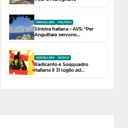
ANGUILLARA
POLITICA
Sinistra Italiana – AVS: “Per
Anguillara servono
trasparenza, partecipazione e
scelte politiche coraggiose”
ANGUILLARA
MUSICA
Radicanto e Soqquadro
Italiano il 31 luglio ad
Anguillara