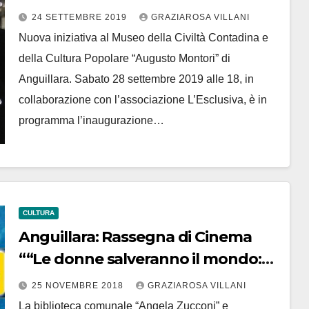
inaugurazione dei corsi
24 SETTEMBRE 2019
GRAZIAROSA VILLANI
MusicalTeatro
Nuova iniziativa al Museo della Civiltà Contadina e
della Cultura Popolare “Augusto Montori” di
Anguillara. Sabato 28 settembre 2019 alle 18, in
collaborazione con l’associazione L’Esclusiva, è in
programma l’inaugurazione…
CULTURA
Anguillara: Rassegna di Cinema
““Le donne salveranno il mondo:
ritratti”
25 NOVEMBRE 2018
GRAZIAROSA VILLANI
La biblioteca comunale “Angela Zucconi” e