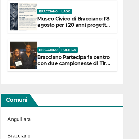
BRACCIANO
LAGO
Museo Civico di Bracciano: l’8
agosto per i 20 anni progetto
“Conservare la memoria”
BRACCIANO
POLITICA
Bracciano Partecipa fa centro
con due campionesse di Tiro
a Segno in vista delle urne
Comuni
Anguillara
Bracciano