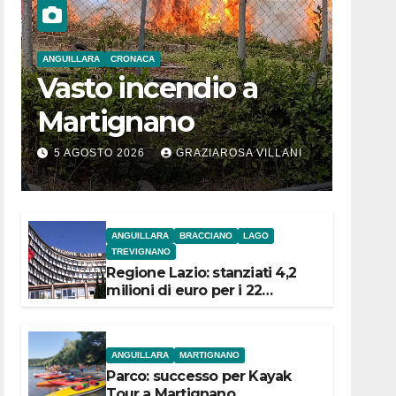
ANGUILLARA
CRONACA
Vasto incendio a
Martignano
5 AGOSTO 2026
GRAZIAROSA VILLANI
ANGUILLARA
BRACCIANO
LAGO
TREVIGNANO
Regione Lazio: stanziati 4,2
milioni di euro per i 22
Comuni dell’Etruria
Meridionale
ANGUILLARA
MARTIGNANO
Parco: successo per Kayak
Tour a Martignano