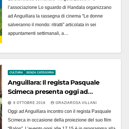
l’associazione Lo sguardo di Handala organizzano
ad Anguillara la rassegna di cinema “Le donne
salveranno il mondo: ritratti” articolata in sei
appuntamenti settimanali, a…
CULTURA
SENZA CATEGORIA
Anguillara: Il regista Pasquale
Scimeca presenta oggi ad
Anguillara il suo “Balon”
9 OTTOBRE 2018
GRAZIAROSA VILLANI
Oggi ad Anguillara incontro con il regista Pasquale
Scimeca in occasione della proiezione del suo film
“Balon”. L’evento oggi alle 17.15 è in programma alla