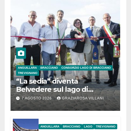
ANGUILLARA
BRACCIANO
CONSORZIO LAGO DI BRACCIANO
TREVIGNANO
“La sedia” diventa
Belvedere sul lago di
Bracciano: ieri
7 AGOSTO 2026
GRAZIAROSA VILLANI
l’inaugurazione
ANGUILLARA
BRACCIANO
LAGO
TREVIGNANO