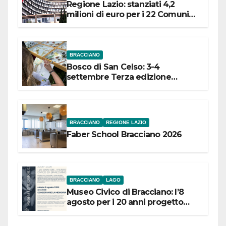
Regione Lazio: stanziati 4,2
milioni di euro per i 22 Comuni
dell’Etruria Meridionale
BRACCIANO
Bosco di San Celso: 3-4
settembre Terza edizione
Festival “Storie in cielo e in terra”
BRACCIANO
REGIONE LAZIO
Faber School Bracciano 2026
BRACCIANO
LAGO
Museo Civico di Bracciano: l’8
agosto per i 20 anni progetto
“Conservare la memoria”