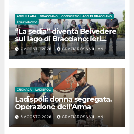
ANGUILLARA
BRACCIANO
CONSORZIO LAGO DI BRACCIANO
TREVIGNANO
“La sedia” diventa Belvedere
sul lago di Bracciano: ieri
l’inaugurazione
7 AGOSTO 2026
GRAZIAROSA VILLANI
CRONACA
LADISPOLI
Ladispoli: donna segregata.
Operazione dell’Arma
6 AGOSTO 2026
GRAZIAROSA VILLANI