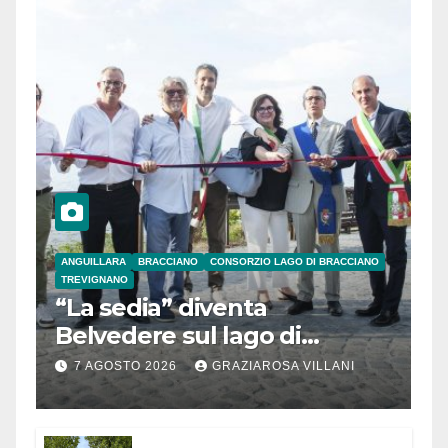
ANGUILLARA
BRACCIANO
CONSORZIO LAGO DI BRACCIANO
TREVIGNANO
“La sedia” diventa
Belvedere sul lago di
Bracciano: ieri
7 AGOSTO 2026
GRAZIAROSA VILLANI
l’inaugurazione