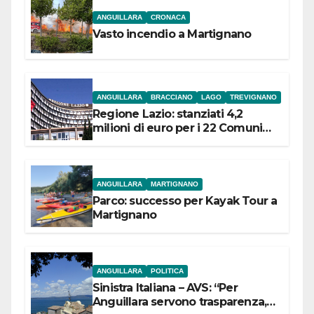
ANGUILLARA
CRONACA
Vasto incendio a Martignano
ANGUILLARA
BRACCIANO
LAGO
TREVIGNANO
Regione Lazio: stanziati 4,2
milioni di euro per i 22 Comuni
dell’Etruria Meridionale
ANGUILLARA
MARTIGNANO
Parco: successo per Kayak Tour a
Martignano
ANGUILLARA
POLITICA
Sinistra Italiana – AVS: “Per
Anguillara servono trasparenza,