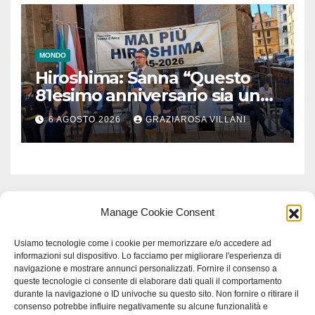
MONDO
Hiroshima: Sanna “Questo
81esimo anniversario sia un
monito per tutti”
6 AGOSTO 2026
GRAZIAROSA VILLANI
Manage Cookie Consent
Usiamo tecnologie come i cookie per memorizzare e/o accedere ad
informazioni sul dispositivo. Lo facciamo per migliorare l'esperienza di
navigazione e mostrare annunci personalizzati. Fornire il consenso a
queste tecnologie ci consente di elaborare dati quali il comportamento
durante la navigazione o ID univoche su questo sito. Non fornire o ritirare il
consenso potrebbe influire negativamente su alcune funzionalità e