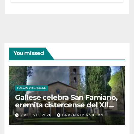
partecipazione e scelte politiche
coraggiose”
You missed
TUSCIA VITERBESE
Gallese celebra San Famiano,
eremita cistercense del XII
secolo
7 AGOSTO 2026
GRAZIAROSA VILLANI