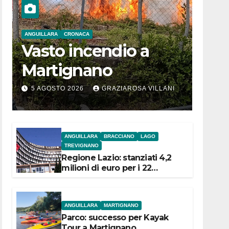
ANGUILLARA
CRONACA
Vasto incendio a
Martignano
5 AGOSTO 2026
GRAZIAROSA VILLANI
ANGUILLARA
BRACCIANO
LAGO
TREVIGNANO
Regione Lazio: stanziati 4,2
milioni di euro per i 22
Comuni dell’Etruria
Meridionale
ANGUILLARA
MARTIGNANO
Parco: successo per Kayak
Tour a Martignano