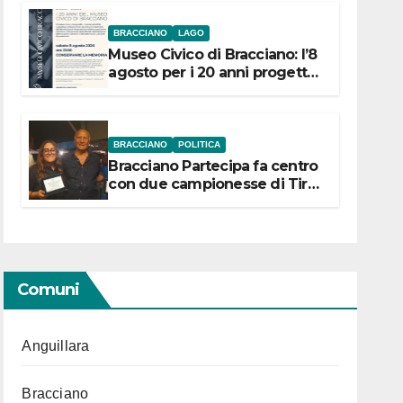
BRACCIANO
LAGO
Museo Civico di Bracciano: l’8
agosto per i 20 anni progetto
“Conservare la memoria”
BRACCIANO
POLITICA
Bracciano Partecipa fa centro
con due campionesse di Tiro
a Segno in vista delle urne
Comuni
Anguillara
Bracciano