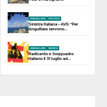
ANGUILLARA
POLITICA
Sinistra Italiana – AVS: “Per
Anguillara servono
trasparenza, partecipazione e
scelte politiche coraggiose”
ANGUILLARA
MUSICA
Radicanto e Soqquadro
Italiano il 31 luglio ad
Anguillara